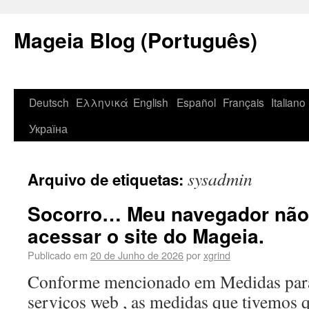
Mageia Blog (Português)
Deutsch
Ελληνικά
English
Español
Français
Italiano
Україна
sysadmin
Arquivo de etiquetas:
Socorro… Meu navegador não
acessar o site do Mageia.
Publicado em
20 de Junho de 2026
por
xgrind
Conforme mencionado em Medidas para
serviços web , as medidas que tivemos 