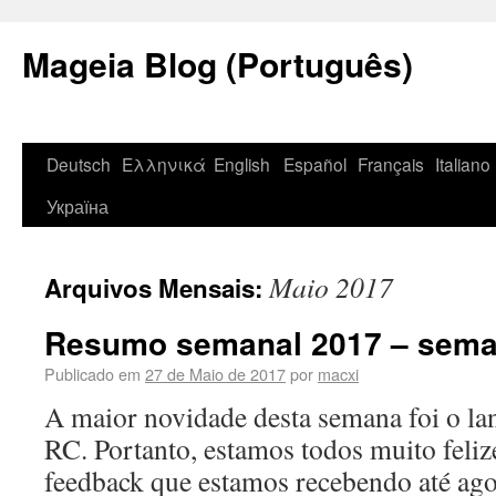
Mageia Blog (Português)
Deutsch
Ελληνικά
English
Español
Français
Italiano
Україна
Maio 2017
Arquivos Mensais:
Resumo semanal 2017 – sema
Publicado em
27 de Maio de 2017
por
macxi
A maior novidade desta semana foi o l
RC. Portanto, estamos todos muito feli
feedback que estamos recebendo até ag