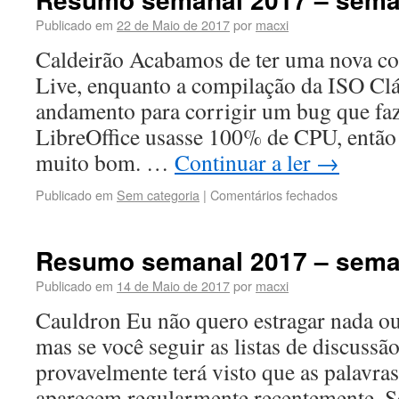
Publicado em
22 de Maio de 2017
por
macxi
Caldeirão Acabamos de ter uma nova c
Live, enquanto a compilação da ISO Clá
andamento para corrigir um bug que fa
LibreOffice usasse 100% de CPU, então t
muito bom. …
Continuar a ler
→
Publicado em
Sem categoria
|
Comentários fechados
Resumo semanal 2017 – sema
Publicado em
14 de Maio de 2017
por
macxi
Cauldron Eu não quero estragar nada ou
mas se você seguir as listas de discuss
provavelmente terá visto que as palavra
aparecem regularmente recentemente. S