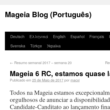
Mageia Blog (Português)
Deutsch
Ελληνικά
English
Español
Français
Svenska
Türkçe
Україна
←
Resumo semanal 2017 – semana 20
Re
Mageia 6 RC, estamos quase l
Publicado em
25 de Maio de 2017
por
macxi
Todos na Mageia estamos excepcionalme
orgulhosos de anunciar a disponibilida
Candidate-Canditato ao lançamento fina