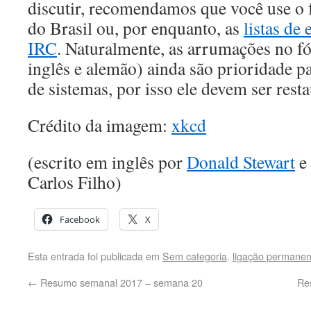
discutir, recomendamos que você use o
do Brasil ou, por enquanto, as
listas de 
IRC
. Naturalmente, as arrumações no f
inglês e alemão) ainda são prioridade p
de sistemas, por isso ele devem ser rest
Crédito da imagem:
xkcd
(escrito em inglês por
Donald Stewart
e 
Carlos Filho)
Facebook
X
Esta entrada foi publicada em
Sem categoria
.
ligação permanen
←
Resumo semanal 2017 – semana 20
Re