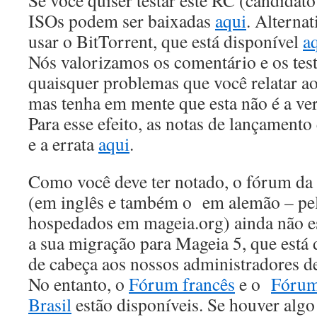
Se você quiser testar este RC (candidato
ISOs podem ser baixadas
aqui
. Alterna
usar o BitTorrent, que está disponível
a
Nós valorizamos os comentário e os tes
quaisquer problemas que você relatar 
mas tenha em mente que esta não é a ver
Para esse efeito, as notas de lançamento
e a errata
aqui
.
Como você deve ter notado, o fórum da
(em inglês e também o em alemão – pe
hospedados em mageia.org) ainda não es
a sua migração para Mageia 5, que está
de cabeça aos nossos administradores d
No entanto, o
Fórum francês
e o
Fórum
Brasil
estão disponíveis. Se houver algo