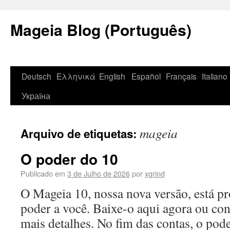
Mageia Blog (Português)
Deutsch
Ελληνικά
English
Español
Français
Italiano
Україна
mageia
Arquivo de etiquetas:
O poder do 10
Publicado em
3 de Julho de 2026
por
xgrind
O Mageia 10, nossa nova versão, está pr
poder a você. Baixe-o aqui agora ou con
mais detalhes. No fim das contas, o po