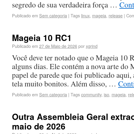
segredo de sua verdadeira força …
Cont
Publicado em
Sem categoria
|
Tags
linux
,
mageia
,
release
|
Com
Mageia 10 RC1
Publicado em
27 de Maio de 2026
por
xgrind
Você deve ter notado que o Mageia 10 R
alguns dias. Ele contém a nova arte do
papel de parede que foi publicado aqui,
tela muito bonitos. Além disso, …
Conti
Publicado em
Sem categoria
|
Tags
community
,
iso
,
mageia
,
re
Outra Assembleia Geral extrao
maio de 2026