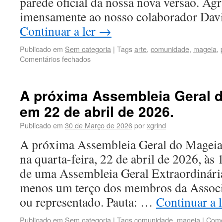
parede oficial da nossa nova versão. A
imensamente ao nosso colaborador Davi
Continuar a ler
→
Publicado em
Sem categoria
|
Tags
arte
,
comunidade
,
mageia
,
Comentários fechados
A próxima Assembleia Geral 
em 22 de abril de 2026.
Publicado em
30 de Março de 2026
por
xgrind
A próxima Assembleia Geral do Mageia 
na quarta-feira, 22 de abril de 2026, às
de uma Assembleia Geral Extraordinária
menos um terço dos membros da Associa
ou representado. Pauta: …
Continuar a 
Publicado em
Sem categoria
|
Tags
comunidade
,
mageia
|
Come