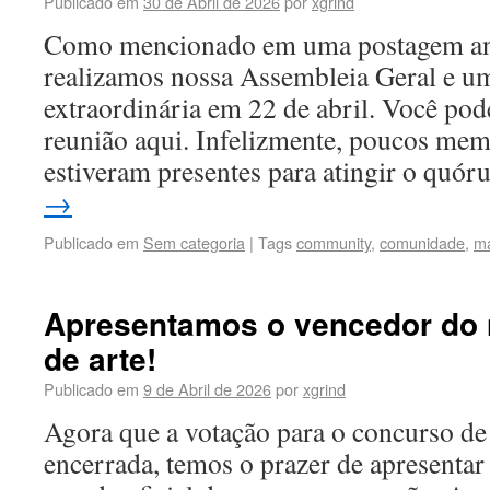
Publicado em
30 de Abril de 2026
por
xgrind
Como mencionado em uma postagem ant
realizamos nossa Assembleia Geral e u
extraordinária em 22 de abril. Você pode
reunião aqui. Infelizmente, poucos me
estiveram presentes para atingir o qu
→
Publicado em
Sem categoria
|
Tags
community
,
comunidade
,
m
Apresentamos o vencedor do
de arte!
Publicado em
9 de Abril de 2026
por
xgrind
Agora que a votação para o concurso de
encerrada, temos o prazer de apresentar 