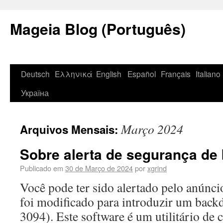
Mageia Blog (Português)
Deutsch
Ελληνικά
English
Español
Français
Italiano
Україна
Março 2024
Arquivos Mensais:
Sobre alerta de segurança de
Publicado em
30 de Março de 2024
por
xgrind
Você pode ter sido alertado pelo anúnci
foi modificado para introduzir um bac
3094). Este software é um utilitário de