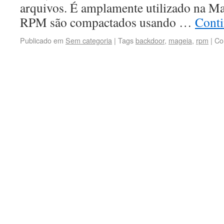
arquivos. É amplamente utilizado na Ma
RPM são compactados usando …
Conti
Publicado em
Sem categoria
|
Tags
backdoor
,
mageia
,
rpm
|
Co