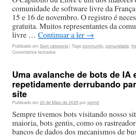
comunidade de software livre da França
15 e 16 de novembro. O registro é neces
gratuita. Muitos representantes da com
livre …
Continuar a ler
→
Publicado em
Sem categoria
|
Tags
community
,
comunidade
,
fr
Comentários fechados
Uma avalanche de bots de IA 
repetidamente derrubando pa
site
Publicado em
20 de Maio de 2025
por
xgrind
Sempre tivemos bots visitando nosso si
maioria, bots gentis, como os rastread
bancos de dados dos mecanismos de bus