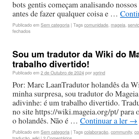
bots gentis começam analisando nossos 
antes de fazer qualquer coisa e …
Conti
Publicado em
Sem categoria
|
Tags
comunidade
,
mageia
,
servi
fechados
Sou um tradutor da Wiki do M
trabalho divertido!
Publicado em
2 de Outubro de 2024
por
xgrind
Por: Marc LaanTradutor holandês da Wi
minha surpresa, sou tradutor do Magei
adivinhe: é um trabalho divertido. Trad
no site https://wiki.mageia.org/pt/ para
o holandês. Não é …
Continuar a ler
→
Publicado em
Sem categoria
|
Tags
colaboração
,
community
,
c
tradução
,
wiki
|
2 Comentários