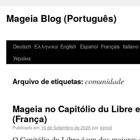
Mageia Blog (Português)
Deutsch
Ελληνικά
English
Español
Français
Italiano
Україна
comunidade
Arquivo de etiquetas:
Mageia no Capitólio du Libre
(França)
Publicado em
16 de Setembro de 2025
por
xgrind
O Capitólio du Libre é um dos maiores 