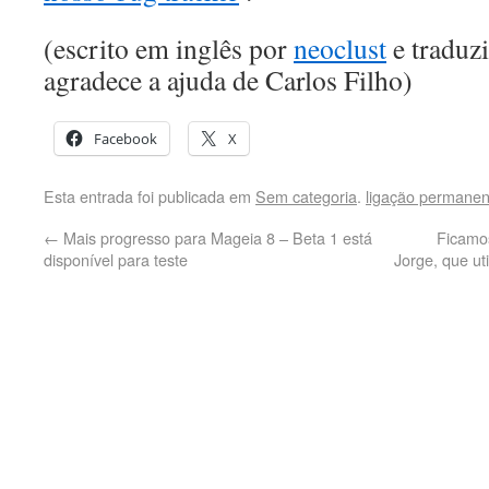
(escrito em inglês por
neoclust
e traduz
agradece a ajuda de Carlos Filho)
Facebook
X
Esta entrada foi publicada em
Sem categoria
.
ligação permanen
←
Mais progresso para Mageia 8 – Beta 1 está
Ficamos
disponível para teste
Jorge, que uti