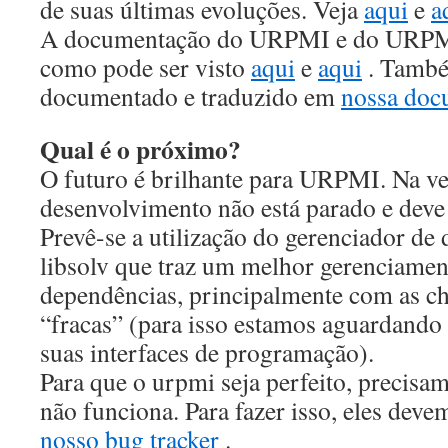
de suas últimas evoluções. Veja
aqui
e
a
A documentação do URPMI e do URPM 
como pode ser visto
aqui
e
aqui
. També
documentado e traduzido em
nossa doc
Qual é o próximo?
O futuro é brilhante para URPMI. Na ve
desenvolvimento não está parado e dev
Prevê-se a utilização do gerenciador de 
libsolv que traz um melhor gerenciamen
dependências, principalmente com as 
“fracas” (para isso estamos aguardando
suas interfaces de programação).
Para que o urpmi seja perfeito, precisa
não funciona. Para fazer isso, eles dev
nosso bug tracker
.