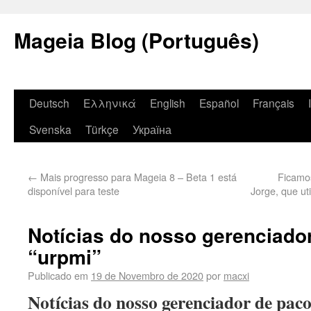
Mageia Blog (Português)
Deutsch
Ελληνικά
English
Español
Français
Svenska
Türkçe
Україна
←
Mais progresso para Mageia 8 – Beta 1 está
Ficamos
disponível para teste
Jorge, que uti
Notícias do nosso gerenciado
“urpmi”
Publicado em
19 de Novembro de 2020
por
macxi
Notícias do nosso gerenciador de pac