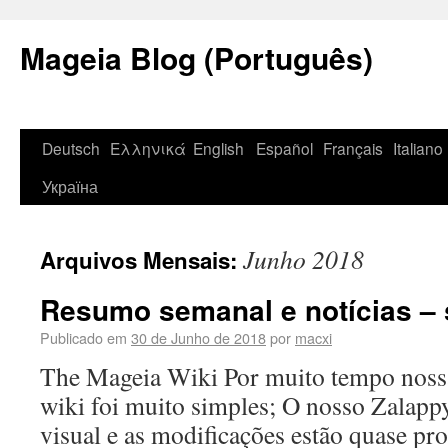
Mageia Blog (Português)
Deutsch
Ελληνικά
English
Español
Français
Italiano
Україна
Junho 2018
Arquivos Mensais:
Resumo semanal e notícias –
Publicado em
30 de Junho de 2018
por
macxi
The Mageia Wiki Por muito tempo nossa
wiki foi muito simples; O nosso Zalap
visual e as modificações estão quase pr