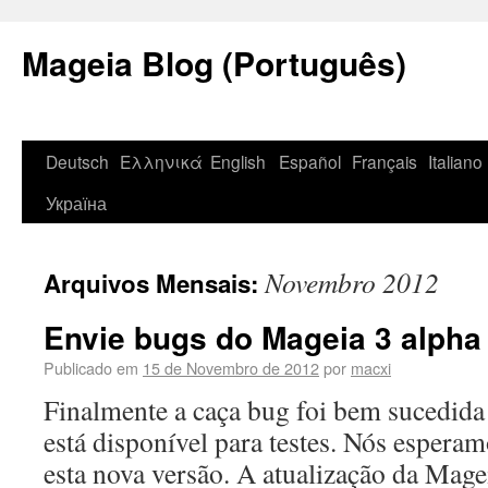
Mageia Blog (Português)
Deutsch
Ελληνικά
English
Español
Français
Italiano
Україна
Novembro 2012
Arquivos Mensais:
Envie bugs do Mageia 3 alpha 
Publicado em
15 de Novembro de 2012
por
macxi
Finalmente a caça bug foi bem sucedida e
está disponível para testes. Nós espera
esta nova versão. A atualização da Magei