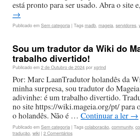
está pronto para ser usado. Abra o site 
→
Publicado em
Sem categoria
|
Tags
madb
,
mageia
,
servidores
,
Sou um tradutor da Wiki do M
trabalho divertido!
Publicado em
2 de Outubro de 2024
por
xgrind
Por: Marc LaanTradutor holandês da Wi
minha surpresa, sou tradutor do Magei
adivinhe: é um trabalho divertido. Trad
no site https://wiki.mageia.org/pt/ para
o holandês. Não é …
Continuar a ler
→
Publicado em
Sem categoria
|
Tags
colaboração
,
community
,
c
tradução
,
wiki
|
2 Comentários