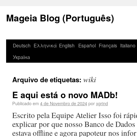
Mageia Blog (Português)
Deutsch
Ελληνικά
English
Español
Français
Italiano
Україна
wiki
Arquivo de etiquetas:
E aqui está o novo MADb!
Publicado em
4 de Novembro de 2024
por
xgrind
Escrito pela Equipe Atelier Isso foi rá
explicar por que nosso Banco de Dados
estava offline e agora papoteur nos i