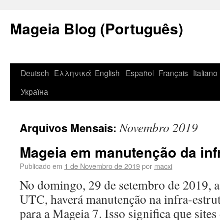
Mageia Blog (Português)
Deutsch
Ελληνικά
English
Español
Français
Italiano
Україна
Novembro 2019
Arquivos Mensais:
Mageia em manutenção da infr
Publicado em
1 de Novembro de 2019
por
macxi
No domingo, 29 de setembro de 2019, a
UTC, haverá manutenção na infra-estrutu
para a Mageia 7. Isso significa que site