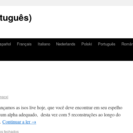
tuguês)
spañol
Français
Italiano
Nederlands
Polski
Português
Româ
macxi
nçamos as isos live hoje, que você deve encontrar em seu espelho
um alpha adequado, desta vez com 5 reconstruções ao longo do
 …
Continuar a ler
→
os fechados