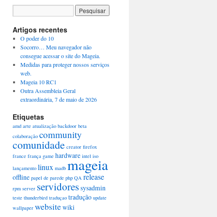
Artigos recentes
O poder do 10
Socorro… Meu navegador não
consegue acessar o site do Mageia.
Medidas para proteger nossos serviços
web.
Mageia 10 RC1
Outra Assembleia Geral
extraordinária, 7 de maio de 2026
Etiquetas
amd
arte
atualização
backdoor
beta
community
colaboração
comunidade
creator
firefox
hardware
france
frança
game
intel
iso
mageia
linux
lançamento
madb
release
offline
papel de parede
php
QA
servidores
sysadmin
rpm
server
tradução
teste
thunderbird
traduçao
update
website
wiki
wallpaper