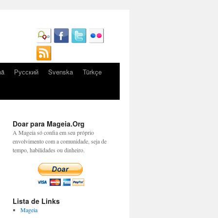
nă
Русский
Svenska
Türkçe
Doar para Mageia.Org
A Mageia só confia em seu próprio
envolvimento com a comunidade, seja de
tempo, habilidades ou dinheiro.
Lista de Links
Mageia