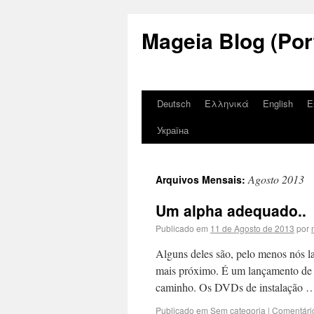
Mageia Blog (Por
Deutsch
Ελληνικά
English
E
Україна
Agosto 2013
Arquivos Mensais:
Um alpha adequado..
Publicado em
11 de Agosto de 2013
por
Alguns deles são, pelo menos nós la
mais próximo. É um lançamento de 
caminho. Os DVDs de instalação
Publicado em
Sem categoria
|
Comentári