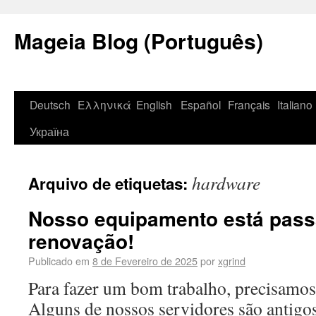
Mageia Blog (Português)
Deutsch
Ελληνικά
English
Español
Français
Italiano
Україна
hardware
Arquivo de etiquetas:
Nosso equipamento está pas
renovação!
Publicado em
8 de Fevereiro de 2025
por
xgrind
Para fazer um bom trabalho, precisamos
Alguns de nossos servidores são antigo