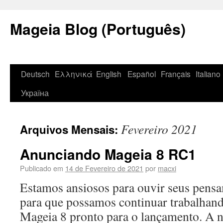
Mageia Blog (Português)
Deutsch
Ελληνικά
English
Español
Français
Italiano
Україна
Fevereiro 2021
Arquivos Mensais:
Anunciando Mageia 8 RC1
Publicado em
14 de Fevereiro de 2021
por
macxi
Estamos ansiosos para ouvir seus pens
para que possamos continuar trabalhand
Mageia 8 pronto para o lançamento. A n