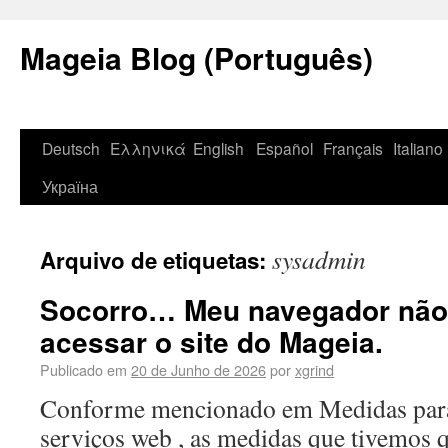
Mageia Blog (Português)
Deutsch
Ελληνικά
English
Español
Français
Italiano
Україна
sysadmin
Arquivo de etiquetas:
Socorro… Meu navegador não
acessar o site do Mageia.
Publicado em
20 de Junho de 2026
por
xgrind
Conforme mencionado em Medidas para
serviços web , as medidas que tivemos 