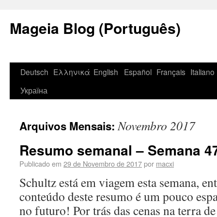
Mageia Blog (Português)
Deutsch
Ελληνικά
English
Español
Français
Italiano
Україна
Novembro 2017
Arquivos Mensais:
Resumo semanal – Semana 4
Publicado em
29 de Novembro de 2017
por
macxi
Schultz está em viagem esta semana, ent
conteúdo deste resumo é um pouco espa
no futuro! Por trás das cenas na terra d