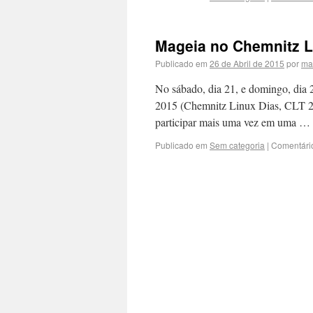
Mageia no Chemnitz L
Publicado em
26 de Abril de 2015
por
ma
No sábado, dia 21, e domingo, dia 
2015 (Chemnitz Linux Dias, CLT 20
participar mais uma vez em uma …
Publicado em
Sem categoria
|
Comentári