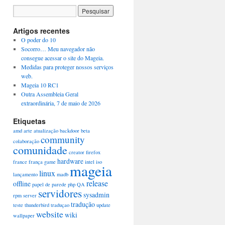
Artigos recentes
O poder do 10
Socorro… Meu navegador não
consegue acessar o site do Mageia.
Medidas para proteger nossos serviços
web.
Mageia 10 RC1
Outra Assembleia Geral
extraordinária, 7 de maio de 2026
Etiquetas
amd
arte
atualização
backdoor
beta
community
colaboração
comunidade
creator
firefox
hardware
france
frança
game
intel
iso
mageia
linux
lançamento
madb
release
offline
papel de parede
php
QA
servidores
sysadmin
rpm
server
tradução
teste
thunderbird
traduçao
update
website
wiki
wallpaper