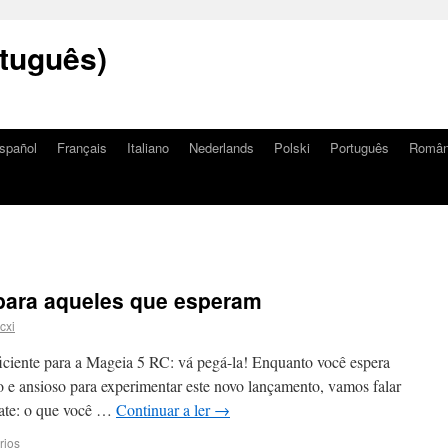
tuguês)
spañol
Français
Italiano
Nederlands
Polski
Português
Româ
para aqueles que esperam
cxi
iciente para a Mageia 5 RC: vá pegá-la! Enquanto você espera
o e ansioso para experimentar este novo lançamento, vamos falar
date: o que você …
Continuar a ler
→
rios