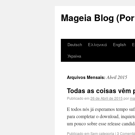
Mageia Blog (Por
Deutsch
Ελληνικά
English
E
Україна
Abril 2015
Arquivos Mensais:
Todas as coisas vêm 
Publicado em
26 de Abril de 2015
por
ma
E todos nós já esperamos tempo suf
para completar o download, inquiet
um pouco sobre esse release candi
Publicado em
Sem categoria
|
3 Comentá