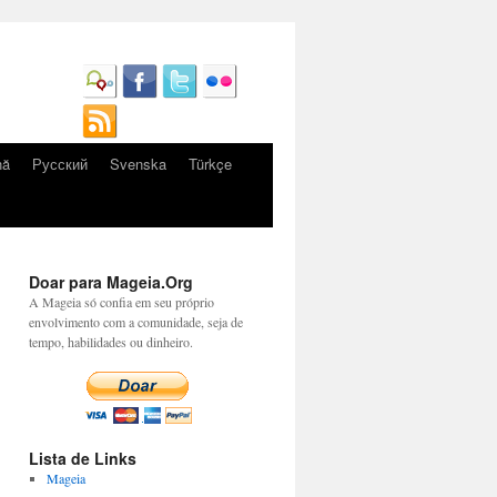
nă
Русский
Svenska
Türkçe
Doar para Mageia.Org
A Mageia só confia em seu próprio
envolvimento com a comunidade, seja de
tempo, habilidades ou dinheiro.
Lista de Links
Mageia