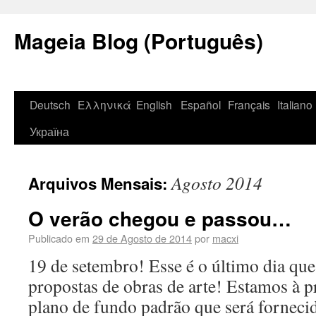
Mageia Blog (Português)
Deutsch
Ελληνικά
English
Español
Français
Italiano
Україна
Agosto 2014
Arquivos Mensais:
O verão chegou e passou…
Publicado em
29 de Agosto de 2014
por
macxi
19 de setembro! Esse é o último dia que
propostas de obras de arte! Estamos à 
plano de fundo padrão que será fornec