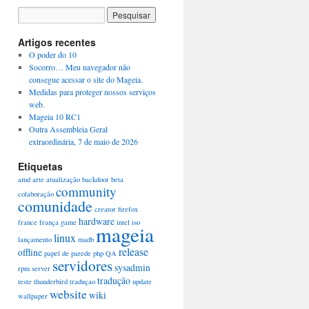
Artigos recentes
O poder do 10
Socorro… Meu navegador não
consegue acessar o site do Mageia.
Medidas para proteger nossos serviços
web.
Mageia 10 RC1
Outra Assembleia Geral
extraordinária, 7 de maio de 2026
Etiquetas
amd
arte
atualização
backdoor
beta
community
colaboração
comunidade
creator
firefox
hardware
france
frança
game
intel
iso
mageia
linux
lançamento
madb
release
offline
papel de parede
php
QA
servidores
sysadmin
rpm
server
tradução
teste
thunderbird
traduçao
update
website
wiki
wallpaper