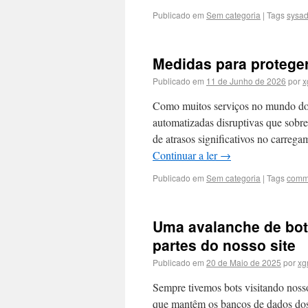
Publicado em
Sem categoria
|
Tags
sysa
Medidas para protege
Publicado em
11 de Junho de 2026
por
x
Como muitos serviços no mundo do so
automatizadas disruptivas que sobr
de atrasos significativos no carreg
Continuar a ler
→
Publicado em
Sem categoria
|
Tags
comm
Uma avalanche de bot
partes do nosso site
Publicado em
20 de Maio de 2025
por
xg
Sempre tivemos bots visitando nosso
que mantêm os bancos de dados dos