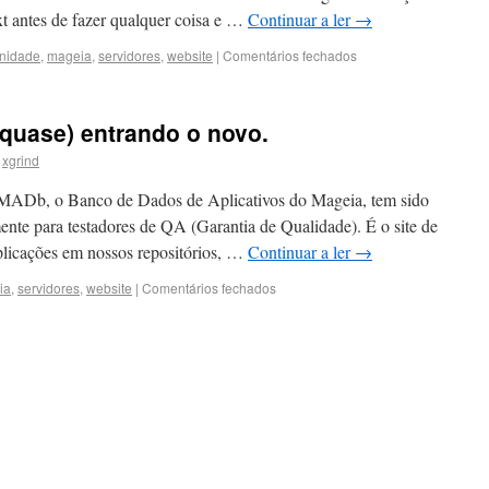
xt antes de fazer qualquer coisa e …
Continuar a ler
→
nidade
,
mageia
,
servidores
,
website
|
Comentários fechados
quase) entrando o novo.
xgrind
 MADb, o Banco de Dados de Aplicativos do Mageia, tem sido
ente para testadores de QA (Garantia de Qualidade). É o site de
aplicações em nossos repositórios, …
Continuar a ler
→
ia
,
servidores
,
website
|
Comentários fechados