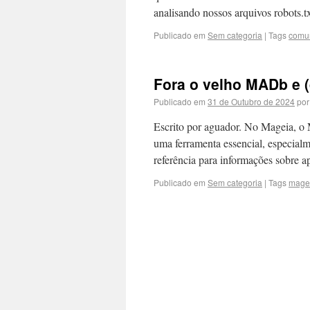
analisando nossos arquivos robots.t
Publicado em
Sem categoria
|
Tags
comu
Fora o velho MADb e (
Publicado em
31 de Outubro de 2024
por
Escrito por aguador. No Mageia, o
uma ferramenta essencial, especialm
referência para informações sobre 
Publicado em
Sem categoria
|
Tags
mage