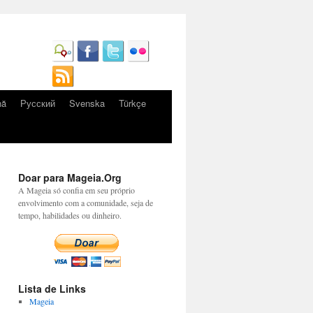
nă
Русский
Svenska
Türkçe
Doar para Mageia.Org
A Mageia só confia em seu próprio
envolvimento com a comunidade, seja de
tempo, habilidades ou dinheiro.
Lista de Links
Mageia