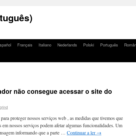
tuguês)
spañol
Français
Italiano
Nederlands
Polski
Português
Româ
or não consegue acessar o site do
grind
ra proteger nossos serviços web , as medidas que tivemos que
ts em nossos serviços podem afetar algumas funcionalidades. Um
mensagem informando que a parte …
Continuar a ler
→