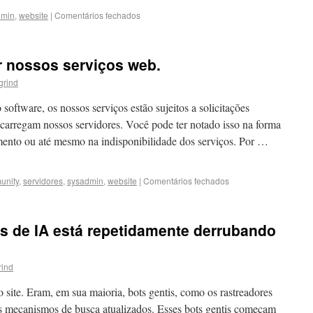
dmin
,
website
|
Comentários fechados
r nossos serviços web.
grind
ftware, os nossos serviços estão sujeitos a solicitações
ecarregam nossos servidores. Você pode ter notado isso na forma
amento ou até mesmo na indisponibilidade dos serviços. Por …
unity
,
servidores
,
sysadmin
,
website
|
Comentários fechados
s de IA está repetidamente derrubando
rind
 site. Eram, em sua maioria, bots gentis, como os rastreadores
 mecanismos de busca atualizados. Esses bots gentis começam