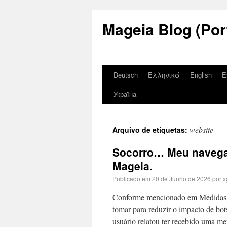
Mageia Blog (Por
Deutsch
Ελληνικά
English
E
Україна
website
Arquivo de etiquetas:
Socorro… Meu navegad
Mageia.
Publicado em
20 de Junho de 2026
por
x
Conforme mencionado em Medidas pa
tomar para reduzir o impacto de bo
usuário relatou ter recebido uma 