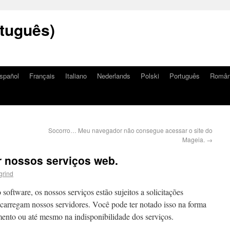
tuguês)
spañol
Français
Italiano
Nederlands
Polski
Português
Româ
Socorro… Meu navegador não consegue acessar o site do
Mageia.
→
r nossos serviços web.
grind
ftware, os nossos serviços estão sujeitos a solicitações
ecarregam nossos servidores. Você pode ter notado isso na forma
amento ou até mesmo na indisponibilidade dos serviços.