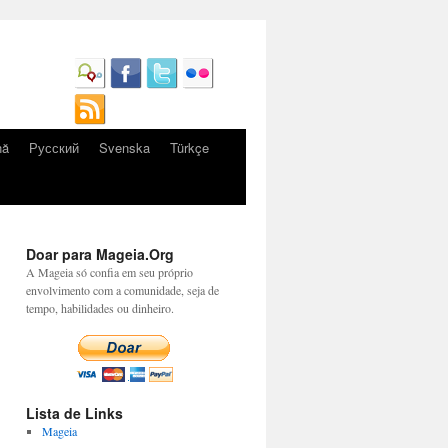
nă
Русский
Svenska
Türkçe
Doar para Mageia.Org
A Mageia só confia em seu próprio
envolvimento com a comunidade, seja de
tempo, habilidades ou dinheiro.
Lista de Links
Mageia