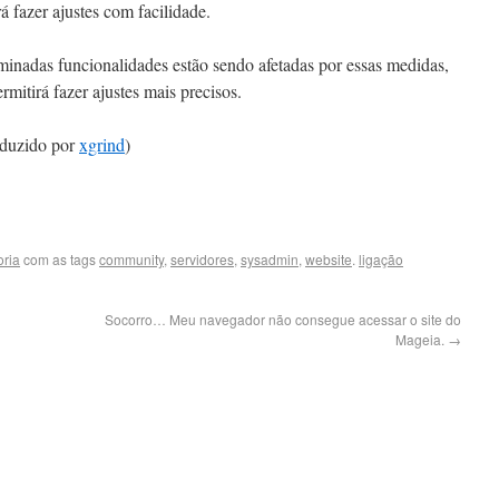
á fazer ajustes com facilidade.
minadas funcionalidades estão sendo afetadas por essas medidas,
ermitirá fazer ajustes mais precisos.
aduzido por
xgrind
)
ria
com as tags
community
,
servidores
,
sysadmin
,
website
.
ligação
Socorro… Meu navegador não consegue acessar o site do
Mageia.
→