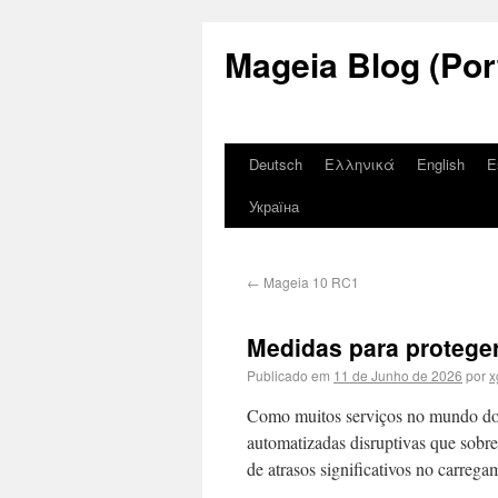
Mageia Blog (Por
Deutsch
Ελληνικά
English
E
Україна
←
Mageia 10 RC1
Medidas para protege
Publicado em
11 de Junho de 2026
por
x
Como muitos serviços no mundo do so
automatizadas disruptivas que sobr
de atrasos significativos no carreg