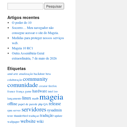
Artigos recentes
O poder do 10
Socorro… Meu navegador não
consegue acessar o site do Mageia.
Medidas para proteger nossos serviços
web.
Mageia 10 RC1
Outra Assembleia Geral
extraordinária, 7 de maio de 2026
Etiquetas
amd
arte
atualização
backdoor
beta
community
colaboração
comunidade
creator
firefox
hardware
france
frança
game
intel
iso
mageia
linux
lançamento
madb
release
offline
papel de parede
php
QA
servidores
sysadmin
rpm
server
tradução
teste
thunderbird
traduçao
update
website
wiki
wallpaper