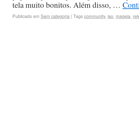
tela muito bonitos. Além disso, …
Conti
Publicado em
Sem categoria
|
Tags
community
,
iso
,
mageia
,
re