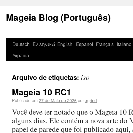
Mageia Blog (Português)
Deutsch
Ελληνικά
English
Español
Français
Italiano
Україна
iso
Arquivo de etiquetas:
Mageia 10 RC1
Publicado em
27 de Maio de 2026
por
xgrind
Você deve ter notado que o Mageia 10 R
alguns dias. Ele contém a nova arte do
papel de parede que foi publicado aqui,