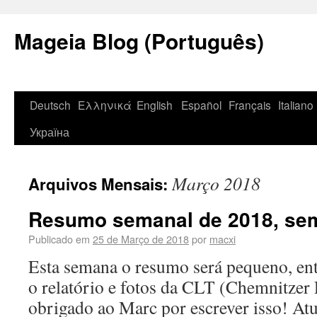
Mageia Blog (Português)
Deutsch
Ελληνικά
English
Español
Français
Italiano
Україна
Março 2018
Arquivos Mensais:
Resumo semanal de 2018, sem
Publicado em
25 de Março de 2018
por
macxi
Esta semana o resumo será pequeno, ent
o relatório e fotos da CLT (Chemnitzer
obrigado ao Marc por escrever isso! At