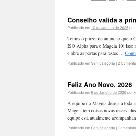
Conselho valida a pri
Publicado em
10 de Janeiro de 2026
por
Temos o prazer de anunciar que o C
ISO Alpha para o Mageia 10! Isso 
e abre as portas para testes …
Conti
Publicado em
Sem categoria
|
2 Comentá
Feliz Ano Novo, 2026
Publicado em
6 de Janeiro de 2026
por
x
A equipe do Mageia deseja a toda a 
Mageia tem coisas novas reservadas
equipe está atualmente acompanh
Publicado em
Sem categoria
|
Comentári