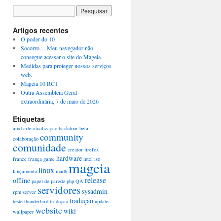
Artigos recentes
O poder do 10
Socorro… Meu navegador não
consegue acessar o site do Mageia.
Medidas para proteger nossos serviços
web.
Mageia 10 RC1
Outra Assembleia Geral
extraordinária, 7 de maio de 2026
Etiquetas
amd
arte
atualização
backdoor
beta
community
colaboração
comunidade
creator
firefox
hardware
france
frança
game
intel
iso
mageia
linux
lançamento
madb
release
offline
papel de parede
php
QA
servidores
sysadmin
rpm
server
tradução
teste
thunderbird
traduçao
update
website
wiki
wallpaper