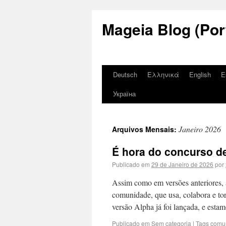
Mageia Blog (Por
Deutsch
Ελληνικά
English
E
Україна
Janeiro 2026
Arquivos Mensais:
É hora do concurso de
Publicado em
29 de Janeiro de 2026
por
Assim como em versões anteriores, 
comunidade, que usa, colabora e to
versão Alpha já foi lançada, e est
Publicado em
Sem categoria
|
Tags
comu