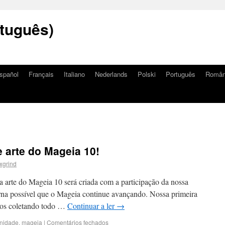
tuguês)
spañol
Français
Italiano
Nederlands
Polski
Português
Româ
 arte do Mageia 10!
xgrind
a arte do Mageia 10 será criada com a participação da nossa
rna possível que o Mageia continue avançando. Nossa primeira
amos coletando todo …
Continuar a ler
→
nidade
,
mageia
|
Comentários fechados