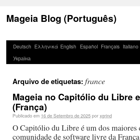
Mageia Blog (Português)
Deutsch
Ελληνικά
English
Español
Français
Italiano
Україна
france
Arquivo de etiquetas:
Mageia no Capitólio du Libre
(França)
Publicado em
16 de Setembro de 2025
por
xgrind
O Capitólio du Libre é um dos maiores 
comunidade de software livre da França