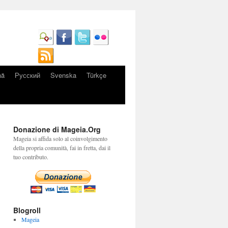
nă
Русский
Svenska
Türkçe
Donazione di Mageia.Org
Mageia si affida solo al coinvolgimento
della propria comunità, fai in fretta, dai il
tuo contributo.
Blogroll
Mageia