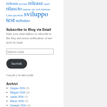
release
release
provider
report
rilascio
riunione
sito web
Solutions
sviluppo
Linux
specifiche
test
websites
Subscribe to Blog via Email
Enter your email address to subscribe to
this blog and receive notifications of new
posts by email.
Iscriviti
Unisciti a 36 altri iscritti
Archivi
Giugno 2026
(3)
Maggio 2026
(2)
Aprile 2026
(1)
Marzo 2026
(3)
Gennaio 2026
(4)