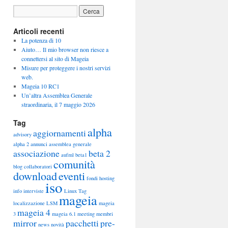
Articoli recenti
La potenza di 10
Aiuto… Il mio browser non riesce a
connettersi al sito di Mageia
Misure per proteggere i nostri servizi
web.
Mageia 10 RC1
Un’altra Assemblea Generale
straordinaria, il 7 maggio 2026
Tag
alpha
aggiornamenti
advisory
alpha 2
annunci
assemblea generale
associazione
beta 2
aufml
beta1
comunità
blog
collaboratori
download
eventi
fondi
hosting
iso
info
interviste
Linux Tag
mageia
localizzazione
LSM
mageia
mageia 4
3
mageia 6.1
meeting
membri
mirror
pacchetti
pre-
news
novità