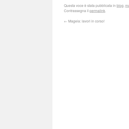
Questa voce è stata pubblicata in
blog
,
m
Contrassegna il
permalink
.
←
Mageia: lavori in corso!