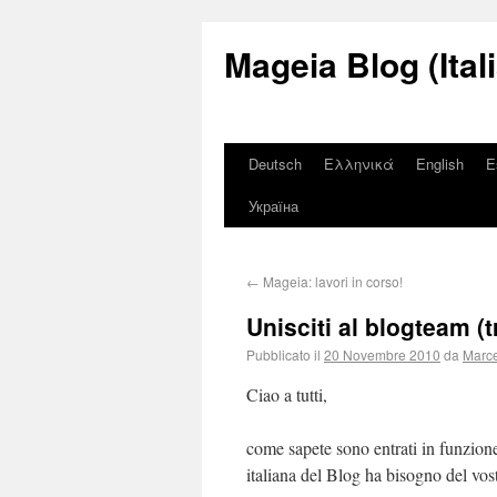
Mageia Blog (Ital
Deutsch
Ελληνικά
English
E
Україна
←
Mageia: lavori in corso!
Unisciti al blogteam (t
Pubblicato il
20 Novembre 2010
da
Marce
Ciao a tutti,
come sapete sono entrati in funzion
italiana del Blog ha bisogno del vos