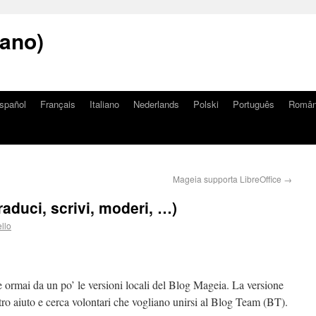
iano)
spañol
Français
Italiano
Nederlands
Polski
Português
Româ
Mageia supporta LibreOffice
→
raduci, scrivi, moderi, …)
llo
e ormai da un po’ le versioni locali del Blog Mageia. La versione
tro aiuto e cerca volontari che vogliano unirsi al Blog Team (BT).