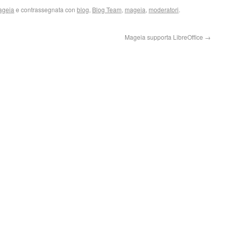
ageia
e contrassegnata con
blog
,
Blog Team
,
mageia
,
moderatori
.
Mageia supporta LibreOffice
→