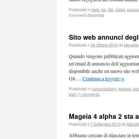
Pubblicato in
beta
,
iso
,
QA
,
rilasci
,
svilup
Commenti disabilitati
Sito web annunci deg
Pubblicato il
28 Ottobre 2013
da
Marcello
Quando vengono pubblicati aggiornam
un’email di annuncio dell’aggiorname
disponibile anche un nuovo sito web 
Gli …
Continua a leggere
→
Pubblicato in
comunicazioni
,
mageia
,
pac
web
|
1 commento
Mageia 4 alpha 2 sta a
Pubblicato il
7 Settembre 2013
da
Marcel
Abbiamo cercato di rilasciare in te