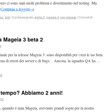
vero ci sono stati molti problemi e divertimento nel testing. Ma
…
Continua a leggere
→
ppo
,
test
|
Contrassegnato
alpha 2
,
mageia 4
,
pre-release
|
Commenti
a Mageia 3 beta 2
lo
ale per la release Mageia 3: sono disponibili per i test le iso beta
piena di errori dei server e di bugs . Ancora, la squadra QA ha …
ti
l tempo? Abbiamo 2 anni!
llo
, quando è nata Mageia, avevamo grandi sogni per la nostra