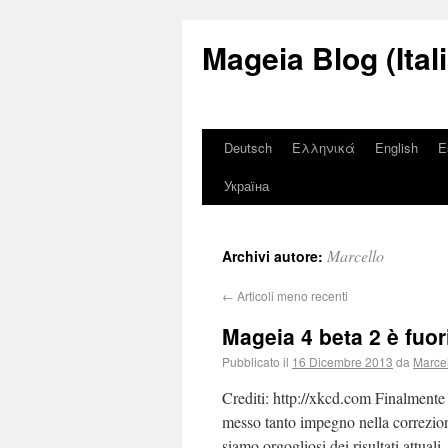
Mageia Blog (Ital
Deutsch
Ελληνικά
English
E
Україна
Marcello
Archivi autore:
←
Articoli meno recenti
Mageia 4 beta 2 è fuor
Pubblicato il
16 Dicembre 2013
da
Marce
Crediti: http://xkcd.com Finalmente 
messo tanto impegno nella correzion
siamo orgogliosi dei risultati attuali