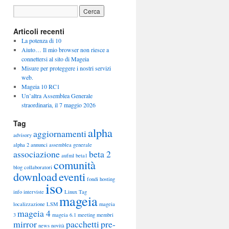
Articoli recenti
La potenza di 10
Aiuto… Il mio browser non riesce a
connettersi al sito di Mageia
Misure per proteggere i nostri servizi
web.
Mageia 10 RC1
Un’altra Assemblea Generale
straordinaria, il 7 maggio 2026
Tag
alpha
aggiornamenti
advisory
alpha 2
annunci
assemblea generale
associazione
beta 2
aufml
beta1
comunità
blog
collaboratori
download
eventi
fondi
hosting
iso
info
interviste
Linux Tag
mageia
localizzazione
LSM
mageia
mageia 4
3
mageia 6.1
meeting
membri
mirror
pacchetti
pre-
news
novità