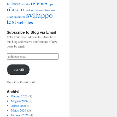
release
release
provider
report
rilascio
riunione
sito web
Solutions
sviluppo
Linux
specifiche
test
websites
Subscribe to Blog via Email
Enter your email address to subscribe to
this blog and receive notifications of new
posts by email.
Iscriviti
Unisciti a 36 altri iscritti
Archivi
Giugno 2026
(3)
Maggio 2026
(2)
Aprile 2026
(1)
Marzo 2026
(3)
Gennaio 2026
(4)