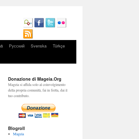
nă
Русский
Svenska
Türkçe
Donazione di Mageia.Org
Mageia si affida solo al coinvolgimento
della propria comunità, fai in fretta, dai il
tuo contributo.
Blogroll
Mageia