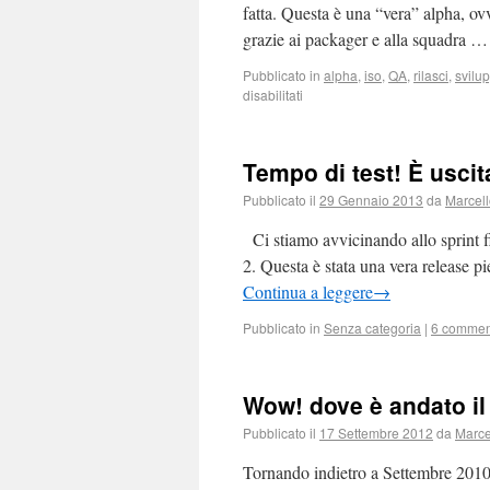
fatta. Questa è una “vera” alpha, ov
grazie ai packager e alla squadra 
Pubblicato in
alpha
,
iso
,
QA
,
rilasci
,
svilu
disabilitati
Tempo di test! È uscit
Pubblicato il
29 Gennaio 2013
da
Marcel
Ci stiamo avvicinando allo sprint fin
2. Questa è stata una vera release 
Continua a leggere
→
Pubblicato in
Senza categoria
|
6 commen
Wow! dove è andato i
Pubblicato il
17 Settembre 2012
da
Marce
Tornando indietro a Settembre 2010