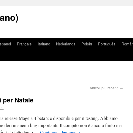
iano)
spañol
Français
Italiano
Nederlands
Polski
Português
Româ
Articoli più recenti
→
i per Natale
llo
la release Mageia 4 beta 2 è disponibile per il testing. Abbiamo
e dei rimanenti bug importanti. Il compito non è ancora finito ma
. È stato fatto tanto …
Continua a leggere
→