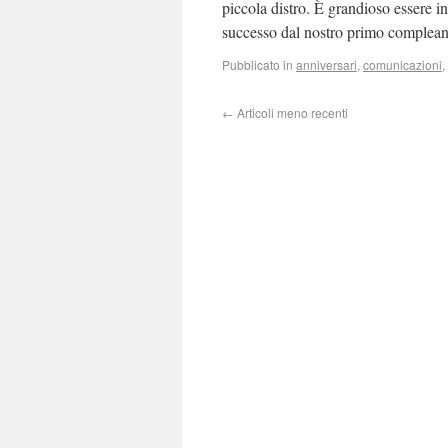
piccola distro. È grandioso essere in
successo dal nostro primo comple
Pubblicato in
anniversari
,
comunicazioni
,
←
Articoli meno recenti