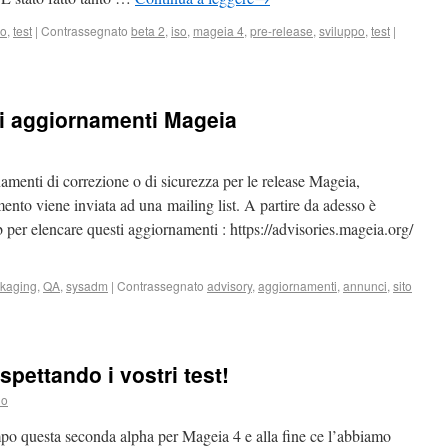
po
,
test
|
Contrassegnato
beta 2
,
iso
,
mageia 4
,
pre-release
,
sviluppo
,
test
|
li aggiornamenti Mageia
enti di correzione o di sicurezza per le release Mageia,
nto viene inviata ad una mailing list. A partire da adesso è
per elencare questi aggiornamenti : https://advisories.mageia.org/
kaging
,
QA
,
sysadm
|
Contrassegnato
advisory
,
aggiornamenti
,
annunci
,
sito
spettando i vostri test!
lo
mpo questa seconda alpha per Mageia 4 e alla fine ce l’abbiamo