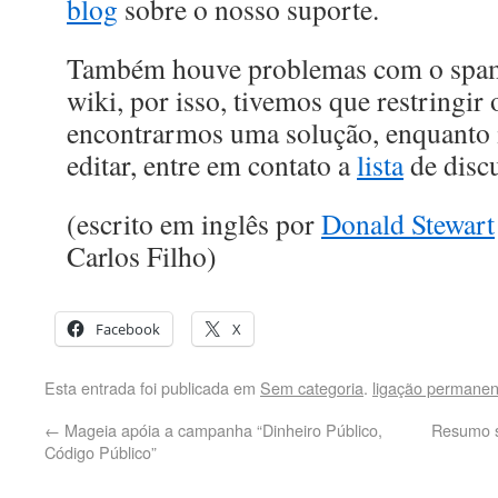
blog
sobre o nosso suporte.
Também houve problemas com o spam
wiki, por isso, tivemos que restringir
encontrarmos uma solução, enquanto i
editar, entre em contato a
lista
de disc
(escrito em inglês por
Donald Stewart
Carlos Filho)
Facebook
X
Esta entrada foi publicada em
Sem categoria
.
ligação permanen
←
Mageia apóia a campanha “Dinheiro Público,
Resumo s
Código Público”