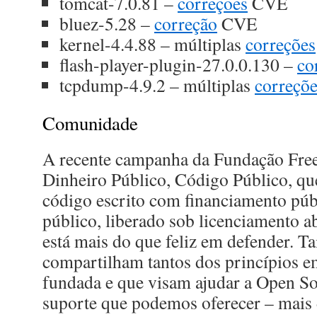
tomcat-7.0.81 –
correções
CVE
bluez-5.28 –
correção
CVE
kernel-4.4.88 – múltiplas
correções
flash-player-plugin-27.0.0.130 –
co
tcpdump-4.9.2 – múltiplas
correçõe
Comunidade
A recente campanha da Fundação Free
Dinheiro Público, Código Público, qu
código escrito com financiamento públ
público, liberado sob licenciamento a
está mais do que feliz em defender. Ta
compartilham tantos dos princípios e
fundada e que visam ajudar a Open S
suporte que podemos oferecer – mais 