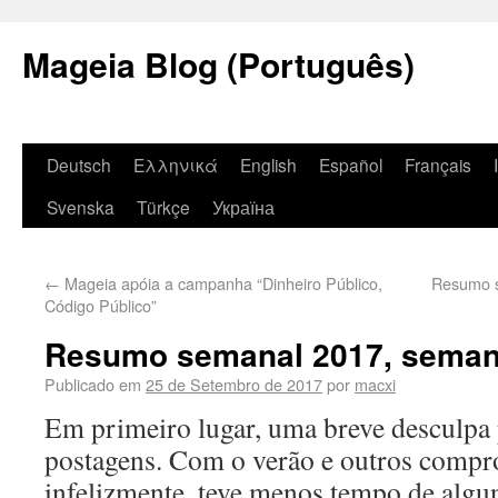
Mageia Blog (Português)
Deutsch
Ελληνικά
English
Español
Français
Svenska
Türkçe
Україна
←
Mageia apóia a campanha “Dinheiro Público,
Resumo s
Código Público”
Resumo semanal 2017, seman
Publicado em
25 de Setembro de 2017
por
macxi
Em primeiro lugar, uma breve desculpa p
postagens. Com o verão e outros compr
infelizmente, teve menos tempo de algu