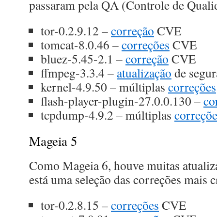
passaram pela QA (Controle de Quali
tor-0.2.9.12 –
correção
CVE
tomcat-8.0.46 –
correções
CVE
bluez-5.45-2.1 –
correção
CVE
ffmpeg-3.3.4 –
atualização
de segur
kernel-4.9.50 – múltiplas
correções
flash-player-plugin-27.0.0.130 –
co
tcpdump-4.9.2 – múltiplas
correçõe
Mageia 5
Como Mageia 6, houve muitas atualiz
está uma seleção das correções mais cr
tor-0.2.8.15 –
correções
CVE