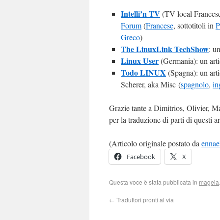
Intelli’n TV
(TV local Francese
Forum
(
Francese
, sottotitoli in
P
Greco
)
The LinuxLink TechShow
: u
Linux User
(Germania): un arti
Todo LINUX
(Spagna): un art
Scherer, aka Misc (
spagnolo
,
in
Grazie tante a Dimitrios, Olivier, 
per la traduzione di parti di questi ar
(Articolo originale postato da
ennae
Facebook
X
Questa voce è stata pubblicata in
mageia
←
Traduttori pronti al via