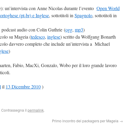
): un’intervista con Anne Nicolas durante l’evento
Open World
ortoghese (pt-br) e Inglese
, sottotitoli in
Spagnolo
, sottotitoli in
n podcast audio con Colin Guthrie (
ogg
,
mp3
)
colo su Mageia (
tedesco
,
inglese
) scritto da Wolfgang Bonarth
icolo davvero completo che include un’intervista a Michael
glese
)
Maarten, Fabio, MacXi, Gonzalo, Wobo per il loro grande lavoro
ticoli.
l
il
13 Dicembre 2010
)
. Contrassegna il
permalink
.
Primo incontro dei packagers per Mageia
→