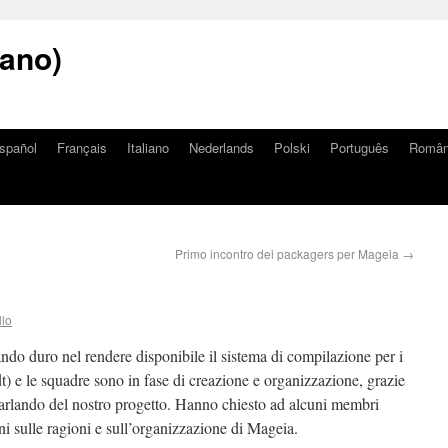
iano)
spañol
Français
Italiano
Nederlands
Polski
Português
Româ
Primo incontro dei packagers per Mageia
→
llo
ndo duro nel rendere disponibile il sistema di compilazione per i
dt) e le squadre sono in fase di creazione e organizzazione, grazie
 parlando del nostro progetto. Hanno chiesto ad alcuni membri
i sulle ragioni e sull’organizzazione di Mageia.