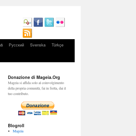
nă
Русский
Svenska
Türkçe
Donazione di Mageia.Org
Mageia si affida solo al coinvolgimento
della propria comunità, fai in fretta, dai il
tuo contributo.
Blogroll
Mageia