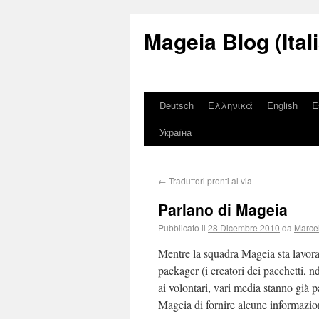
Mageia Blog (Ital
Deutsch
Ελληνικά
English
E
Україна
←
Traduttori pronti al via
Parlano di Mageia
Pubblicato il
28 Dicembre 2010
da
Marce
Mentre la squadra Mageia sta lavora
packager (i creatori dei pacchetti, n
ai volontari, vari media stanno già
Mageia di fornire alcune informazion