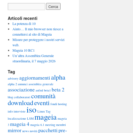
Articoli recenti
La potenza di 10
Aiuto… Il mio browser non riesce a
connettersi al sito di Mageia
Misure per proteggere i nostri servizi
web.
Mageia 10 RC1
Un’altra Assemblea Generale
straordinaria, il 7 maggio 2026
Tag
alpha
aggiornamenti
advisory
alpha 2
annunci
assemblea generale
associazione
beta 2
aufml
beta1
comunità
blog
collaboratori
download
eventi
fondi
hosting
iso
info
interviste
Linux Tag
mageia
localizzazione
LSM
mageia
mageia 4
3
mageia 6.1
meeting
membri
mirror
pacchetti
pre-
news
novità