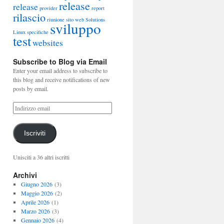
release
release
provider
report
rilascio
riunione
sito web
Solutions
sviluppo
Linux
specifiche
test
websites
Subscribe to Blog via Email
Enter your email address to subscribe to
this blog and receive notifications of new
posts by email.
Iscriviti
Unisciti a 36 altri iscritti
Archivi
Giugno 2026
(3)
Maggio 2026
(2)
Aprile 2026
(1)
Marzo 2026
(3)
Gennaio 2026
(4)