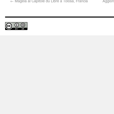
←
Mageia al Capitole du Libre a Tolosa, Francia
Aggior