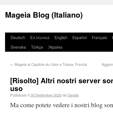
Mageia Blog (Italiano)
Deutsch
Ελληνικά
English
Español
Français
Svenska
Türkçe
Україна
←
Mageia al Capitole du Libre a Tolosa, Francia
Aggior
[Risolto] Altri nostri server s
uso
Pubblicato il
30 Settembre 2025
da
Davide
Ma come potete vedere i nostri blog son