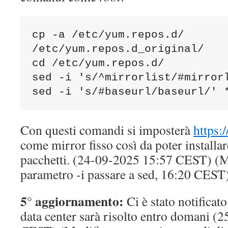
cp -a /etc/yum.repos.d/ 
/etc/yum.repos.d_original/

cd /etc/yum.repos.d/

sed -i 's/^mirrorlist/#mirrorl
sed -i 's/#baseurl/baseurl/' 
Con questi comandi si imposterà
https:
come mirror fisso così da poter installa
pacchetti. (24-09-2025 15:57 CEST) (Mo
parametro -i passare a sed, 16:20 CEST
5° aggiornamento:
Ci è stato notificat
data center sarà risolto entro domani (