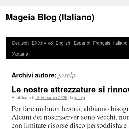
Mageia Blog (Italiano)
Deutsch
Ελληνικά
English
Español
Français
Italiano
Україна
joselp
Archivi autore:
Le nostre attrezzature si rinn
Pubblicato il
18 Febbraio 2025
da
joselp
Per fare un buon lavoro, abbiamo bisogn
Alcuni dei nostriserver sono vecchi, no
con limitate risorse disco persoddisfare 