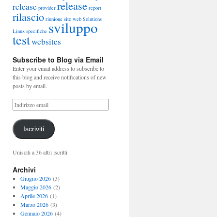
release
release
provider
report
rilascio
riunione
sito web
Solutions
sviluppo
Linux
specifiche
test
websites
Subscribe to Blog via Email
Enter your email address to subscribe to
this blog and receive notifications of new
posts by email.
Iscriviti
Unisciti a 36 altri iscritti
Archivi
Giugno 2026
(3)
Maggio 2026
(2)
Aprile 2026
(1)
Marzo 2026
(3)
Gennaio 2026
(4)