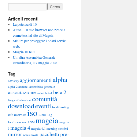
Articoli recenti
La potenza di 10
Aiuto… Il mio browser non riesce a
connettersi al sito di Mageia
Misure per proteggere i nostri servizi
web.
Mageia 10 RC1
Un’altra Assemblea Generale
straordinaria, il 7 maggio 2026
Tag
alpha
aggiornamenti
advisory
alpha 2
annunci
assemblea generale
associazione
beta 2
aufml
beta1
comunità
blog
collaboratori
download
eventi
fondi
hosting
iso
info
interviste
Linux Tag
mageia
localizzazione
LSM
mageia
mageia 4
3
mageia 6.1
meeting
membri
mirror
pacchetti
pre-
news
novità