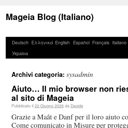
Mageia Blog (Italiano)
Deutsch
Ελληνικά
English
Español
Français
Italiano
Україна
sysadmin
Archivi categoria:
Aiuto… Il mio browser non rie
al sito di Mageia
Pubblicato il
22 Giugno 2026
da
Davide
Grazie a Maât e Danf per il loro aiuto c
Come comunicato in Misure per protegge