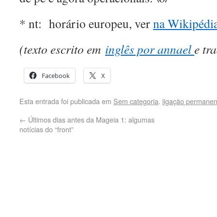
* nt: horário europeu, ver
na Wikipédia
(texto escrito em
inglês por annael
e tr
Facebook
X
Esta entrada foi publicada em
Sem categoria
.
ligação permanen
←
Últimos dias antes da Mageia 1: algumas
notícias do “front”