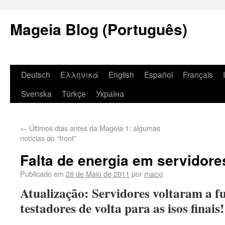
Mageia Blog (Português)
Deutsch
Ελληνικά
English
Español
Français
Svenska
Türkçe
Україна
←
Últimos dias antes da Mageia 1: algumas
notícias do “front”
Falta de energia em servidor
Publicado em
28 de Maio de 2011
por
macxi
Atualização: Servidores voltaram a fu
testadores de volta para as isos finais!