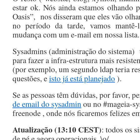
estar ok. Nós ainda estamos olhando p
Oasis”, nos disseram que eles vão olha
no período da tarde, vamos mantê-
mudança com um e-mail em nossa lista.
Sysadmins (administração do sistema)
para fazer a infra-estrutura mais resiste
(por exemplo, um segundo ldap teria re
questões, e
isto já está planejado
).
Se as pessoas têm dúvidas, por favor,
de email do sysadmin
ou no #mageia-sys
freenode , onde nós ficaremos felizes e
Atualização (13:10 CEST)
: todos os s
de pé e agora operacionais. \o/