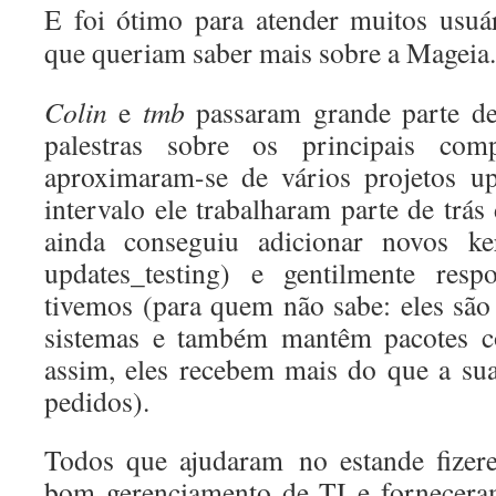
E foi ótimo para atender muitos usuá
que queriam saber mais sobre a Mageia.
Colin
e
tmb
passaram grande parte de
palestras sobre os principais com
aproximaram-se de vários projetos up
intervalo e
le
trabalharam parte de trás
ainda conseguiu adicionar novos k
updates_testing) e gentilmente res
tivemos (para quem não sabe: eles são
sistemas e também mantêm pacotes co
assim, eles recebem mais do que a su
pedidos).
Todos que ajudaram
no estande
fize
bom
gerenciamento
de TI e fornecera