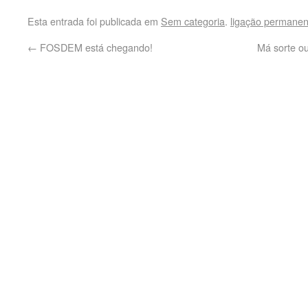
Esta entrada foi publicada em
Sem categoria
.
ligação permanen
←
FOSDEM está chegando!
Má sorte o