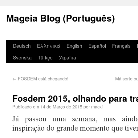
Mageia Blog (Português)
Deutsch
Ελληνικά
English
Español
Français
Svenska
Türkçe
Україна
←
FOSDEM está chegando!
Má sorte o
Fosdem 2015, olhando para tr
Publicado em
14 de Março de 2015
por
macxi
Já passou uma semana, mas ainda
inspiração do grande momento que tiv