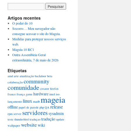
Artigos recentes
O poder do 10
Socorro… Meu navegador não
consegue acessar o site do Mageia.
Medidas para proteger nossos serviços
web.
Mageia 10 RC1
Outra Assembleia Geral
extraordinária, 7 de maio de 2026
Etiquetas
amd
arte
atualização
backdoor
beta
community
colaboração
comunidade
creator
firefox
hardware
france
frança
game
intel
iso
mageia
linux
lançamento
madb
release
offline
papel de parede
php
QA
servidores
sysadmin
rpm
server
tradução
teste
thunderbird
traduçao
update
website
wiki
wallpaper