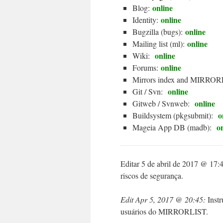
online
Blog:
online
Identity:
online
Bugzilla (bugs):
online
Mailing list (ml):
online
Wiki:
online
Forums:
Mirrors index and MIRRORL
online
Git / Svn:
online
Gitweb / Svnweb:
o
Buildsystem (pkgsubmit):
o
Mageia App DB (madb):
Editar 5 de abril de 2017 @ 17:4
riscos de segurança.
Edit Apr 5, 2017 @ 20:45:
Inst
usuários do MIRRORLIST.