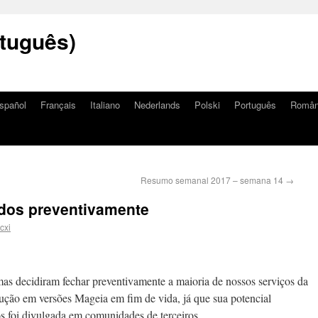
tuguês)
spañol
Français
Italiano
Nederlands
Polski
Português
Româ
Resumo semanal 2017 – semana 14
→
dos preventivamente
cxi
mas decidiram fechar preventivamente a maioria de nossos serviços da
ção em versões Mageia em fim de vida, já que sua potencial
s foi divulgada em comunidades de terceiros.