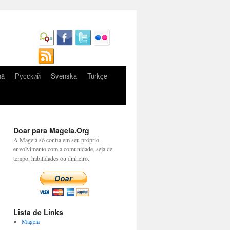
nă
Русский
Svenska
Türkçe
Doar para Mageia.Org
A Mageia só confia em seu próprio
envolvimento com a comunidade, seja de
tempo, habilidades ou dinheiro.
Lista de Links
Mageia