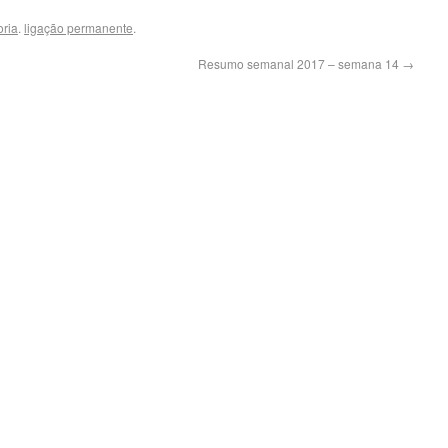
ria
.
ligação permanente
.
Resumo semanal 2017 – semana 14
→