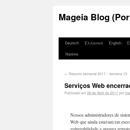
Mageia Blog (Por
Deutsch
Ελληνικά
English
E
Україна
←
Resumo semanal 2017 – semana 13
Serviços Web encerra
Publicado em
26 de Abril de 2017
por
ma
Nossos administradores de siste
Web que ainda estavam em execu
vulnerabilidade a ataques remoto