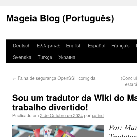
Mageia Blog (Português)
Deutsch
Ελληνικά
English
Español
Français
Svenska
Türkçe
Україна
←
Falha de segurança OpenSSH corrigida
(Conclu
estar
Sou um tradutor da Wiki do M
trabalho divertido!
Publicado em
2 de Outubro de 2024
por
xgrind
Por: Ma
Tradutor