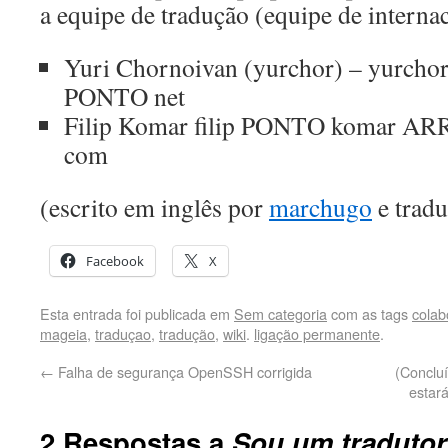
a equipe de tradução (equipe de interna
Yuri Chornoivan (yurchor) – yurch
PONTO net
Filip Komar filip PONTO komar 
com
(escrito em inglês por
marchugo
e tradu
Facebook
X
Esta entrada foi publicada em
Sem categoria
com as tags
colab
mageia
,
traduçao
,
tradução
,
wiki
.
ligação permanente
.
←
Falha de segurança OpenSSH corrigida
(Conclu
estar
2 Respostas a
Sou um tradutor