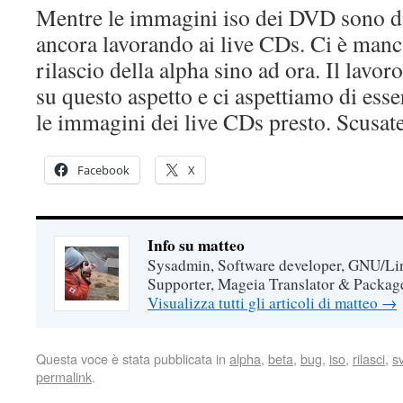
Mentre le immagini iso dei DVD sono di
ancora lavorando ai live CDs. Ci è manc
rilascio della alpha sino ad ora. Il lavor
su questo aspetto e ci aspettiamo di esse
le immagini dei live CDs presto. Scusate 
Facebook
X
Info su matteo
Sysadmin, Software developer, GNU/Lin
Supporter, Mageia Translator & Package
Visualizza tutti gli articoli di matteo
→
Questa voce è stata pubblicata in
alpha
,
beta
,
bug
,
iso
,
rilasci
,
s
permalink
.