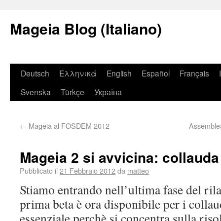
Mageia Blog (Italiano)
Deutsch
Ελληνικά
English
Español
Français
Svenska
Türkçe
Україна
←
Mageia al FOSDEM 2012
Assemblea
Mageia 2 si avvicina: collauda
Pubblicato il
21 Febbraio 2012
da
matteo
Stiamo entrando nell’ultima fase del rila
prima beta è ora disponibile per i collau
essenziale perchè si concentra sulla risol