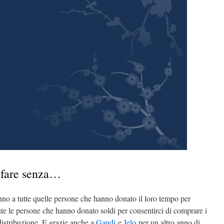
 fare senza…
vanno a tutte quelle persone che hanno donato il loro tempo per
tute le persone che hanno donato soldi per consentirci di comprare i
distribuzione. E grazie anche a
Gandi
e
Ielo
per un altro anno di