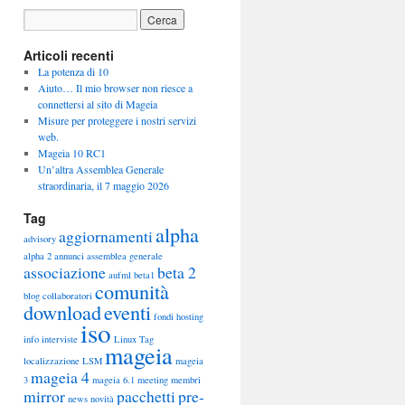
Articoli recenti
La potenza di 10
Aiuto… Il mio browser non riesce a
connettersi al sito di Mageia
Misure per proteggere i nostri servizi
web.
Mageia 10 RC1
Un’altra Assemblea Generale
straordinaria, il 7 maggio 2026
Tag
alpha
aggiornamenti
advisory
alpha 2
annunci
assemblea generale
associazione
beta 2
aufml
beta1
comunità
blog
collaboratori
download
eventi
fondi
hosting
iso
info
interviste
Linux Tag
mageia
localizzazione
LSM
mageia
mageia 4
3
mageia 6.1
meeting
membri
mirror
pacchetti
pre-
news
novità