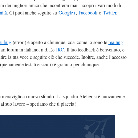
uni dei migliori amici che incontrerai mai – scopri i vari modi di
nità
. Ci puoi anche seguire su
Google+
,
Facebook
o
Twitter
.
ei bug
(errori) è aperto a chiunque, così come lo sono le
mailing
ri forum in italiano, n.d.t.)e
IRC
. Il tuo feedback è benvenuto, e
ntire la tua voce e seguire ciò che succede. Inoltre, anche l’accesso
(pienamente testati e sicuri) è gratuito per chiunque.
o meraviglioso nuovo sfondo. La squadra Atelier si è nuovamente
e al suo lavoro – speriamo che ti piaccia!