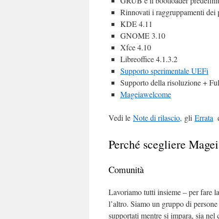
GRUB è il bootloader predefinit
Rinnovati i raggruppamenti dei p
KDE 4.11
GNOME 3.10
Xfce 4.10
Libreoffice 4.1.3.2
Supporto sperimentale UEFi
Supporto della risoluzione + F
Mageiawelcome
Vedi le
Note di rilascio,
gli
Errata
Perché scegliere Mage
Comunità
Lavoriamo tutti insieme – per fare l
l’altro. Siamo un gruppo di persone 
supportati mentre si impara, sia nel