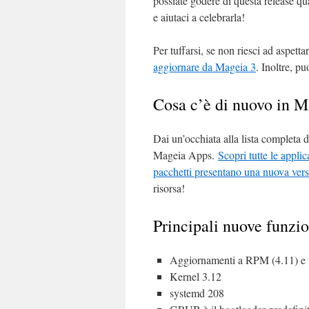
possiate godere di questa release qu
e aiutaci a celebrarla!
Per tuffarsi, se non riesci ad aspetta
aggiornare da Mageia 3
. Inoltre, p
Cosa c’è di nuovo in M
Dai un’occhiata alla lista completa 
Mageia Apps.
Scopri tutte le appli
pacchetti presentano una nuova ver
risorsa!
Principali nuove funzio
Aggiornamenti a RPM (4.11) e ur
Kernel 3.12
systemd 208