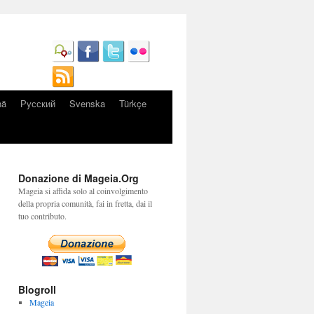
nă
Русский
Svenska
Türkçe
Donazione di Mageia.Org
Mageia si affida solo al coinvolgimento
della propria comunità, fai in fretta, dai il
tuo contributo.
Blogroll
Mageia