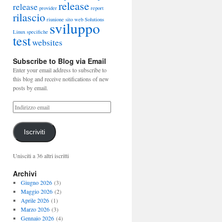
release
release
provider
report
rilascio
riunione
sito web
Solutions
sviluppo
Linux
specifiche
test
websites
Subscribe to Blog via Email
Enter your email address to subscribe to
this blog and receive notifications of new
posts by email.
Iscriviti
Unisciti a 36 altri iscritti
Archivi
Giugno 2026
(3)
Maggio 2026
(2)
Aprile 2026
(1)
Marzo 2026
(3)
Gennaio 2026
(4)