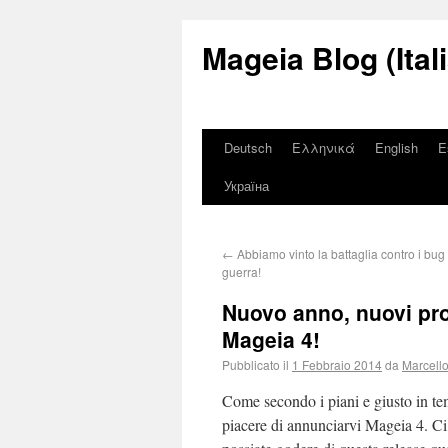
Mageia Blog (Ital
Deutsch
Ελληνικά
English
E
Україна
←
Abbiamo vinto la battaglia contro i bug 
guerra!
Nuovo anno, nuovi pro
Mageia 4!
Pubblicato il
1 Febbraio 2014
da
Marcell
Come secondo i piani e giusto in 
piacere di annunciarvi Mageia 4. Ci 