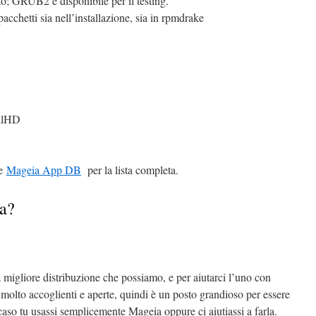
o; GRUB2 è disponibile per il testing.
acchetti sia nell’installazione, sia in rpmdrake
ullHD
e
Mageia App DB
per la lista completa.
ia?
a migliore distribuzione che possiamo, e per aiutarci l’uno con
molto accoglienti e aperte, quindi è un posto grandioso per essere
 caso tu usassi semplicemente Mageia oppure ci aiutiassi a farla.