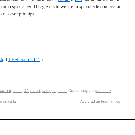
n lo spazio per il blog e il sito web, e lo spazio e le connessioni
tri server principali.
!
sh
il
1 Febbraio 2014
)
azioni
,
finale
,
QA
,
rilasci
,
sviluppo
,
utenti
. Contrassegna il
permalink
.
e quasi la
Addio ad un buon amico
→