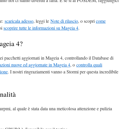
anto noi ci siamo divertiti a farla. E se si al FOSDEM, raggiungici
re:
scaricala adesso
, leggi le
Note di rilascio
, o scopri
come
uoi
scoprire tutte le informazioni su Mageia 4
.
ageia 4?
dei pacchetti aggiornati in Mageia 4, controllando il Database di
cazioni nuove ed aggiornate in Mageia 4
, o
controlla quali
sione
. I nostri ringraziamenti vanno a Stormi per questa incredibile
nalità
pmi, al quale è stata data una meticolosa attenzione e pulizia