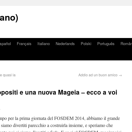
iano)
spañol
Français
Italiano
Nederlands
Polski
Português
Româ
e quasi la
Addio ad un buon amico
→
positi e una nuova Mageia – ecco a voi
o
tempo per la prima giornata del FOSDEM 2014, abbiamo il grande
siamo divertiti parecchio a costruirla insieme, e speriamo che