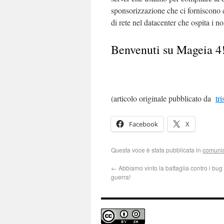
sponsorizzazione che ci forniscono co
di rete nel datacenter che ospita i nos
Benvenuti su Mageia 4
(articolo originale pubblicato da
tri
Facebook
X
Questa voce è stata pubblicata in
comunic
←
Abbiamo vinto la battaglia contro i bug 
guerra!