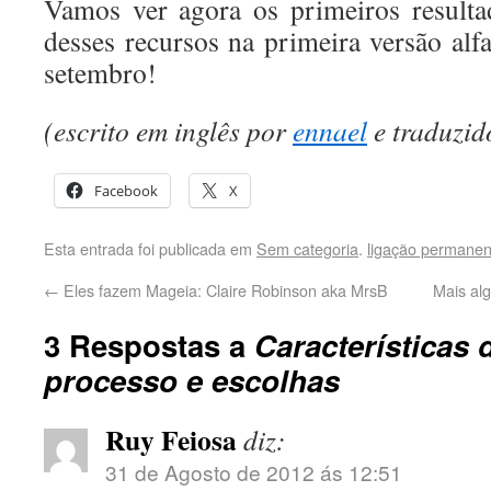
Vamos ver agora os primeiros result
desses recursos na primeira versão alf
setembro!
(escrito em inglês por
ennael
e traduzid
Facebook
X
Esta entrada foi publicada em
Sem categoria
.
ligação permanen
←
Eles fazem Mageia: Claire Robinson aka MrsB
Mais al
3 Respostas a
Características 
processo e escolhas
Ruy Feiosa
diz:
31 de Agosto de 2012 ás 12:51