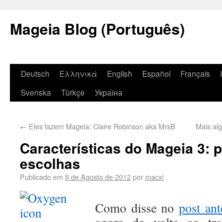
Mageia Blog (Português)
Deutsch
Ελληνικά
English
Español
Français
Svenska
Türkçe
Україна
←
Eles fazem Mageia: Claire Robinson aka MrsB
Mais al
Características do Mageia 3: 
escolhas
Publicado em
9 de Agosto de 2012
por
macxi
Como disse no
post ant