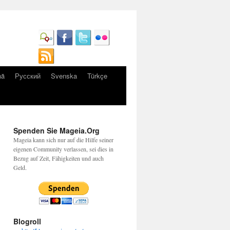
nă
Русский
Svenska
Türkçe
Spenden Sie Mageia.Org
Mageia kann sich nur auf die Hilfe seiner
eigenen Community verlassen, sei dies in
Bezug auf Zeit, Fähigkeiten und auch
Geld.
Blogroll