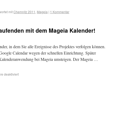
ortet mit
Chemnitz 2011
,
Mageia
|
1 Kommentar
Laufenden mit dem Mageia Kalender!
der, in dem Sie alle Ereignisse des Projektes verfolgen können.
ls Google Calendar wegen der schnellen Einrichtung. Später
e Kalenderanwendung bei Mageia umsteigen. Der Mageia …
e deaktiviert