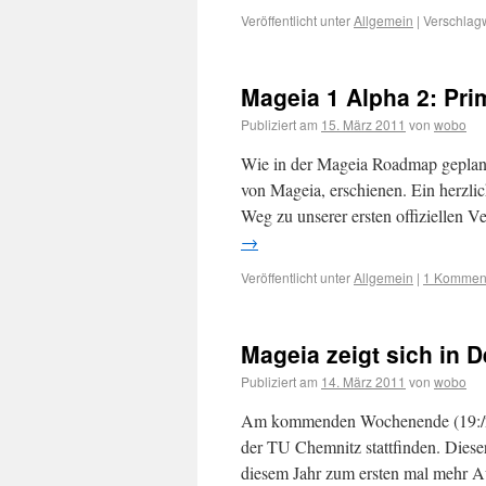
Veröffentlicht unter
Allgemein
|
Verschlagw
Mageia 1 Alpha 2: Prim
Publiziert am
15. März 2011
von
wobo
Wie in der Mageia Roadmap geplant 
von Mageia, erschienen. Ein herzlic
Weg zu unserer ersten offiziellen V
→
Veröffentlicht unter
Allgemein
|
1 Kommen
Mageia zeigt sich in 
Publiziert am
14. März 2011
von
wobo
Am kommenden Wochenende (19:/20.
der TU Chemnitz stattfinden. Diese
diesem Jahr zum ersten mal mehr A