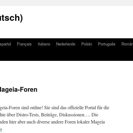
utsch)
spañol
Français
Italiano
Nederlands
Polski
Português
Româ
Mageia-Foren
ia-Foren sind online! Sie sind das offizielle Portal für die
te über Distro-Tests, Beiträge, Diskussionen…. Die
inden hier aber auch diverse andere Foren lokaler Mageia
→