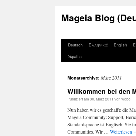
Mageia Blog (De
Deutsch
Ελληνικά
English
E
Україна
März 2011
Monatsarchive:
Willkommen bei den 
Publiziert am
30. März 2011
von
wobo
Nun haben wir es geschafft: die Mage
Mageia Community: Support, Berich
Standardsprache ist Englisch, Sie f
Communities. Wir …
Weiterlesen