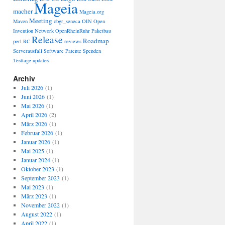
Mageia
macher
Mageia.org
Meeting
Maven
obgr_seneca
OIN
Open
Invention Network
OpenRheinRuhr
Paketbau
Release
Roadmap
perl
RC
reviews
Serverausfall
Software Patente
Spenden
Testtage
updates
Archiv
Juli 2026
(1)
Juni 2026
(1)
Mai 2026
(1)
April 2026
(2)
März 2026
(1)
Februar 2026
(1)
Januar 2026
(1)
Mai 2025
(1)
Januar 2024
(1)
Oktober 2023
(1)
September 2023
(1)
Mai 2023
(1)
März 2023
(1)
November 2022
(1)
August 2022
(1)
April 2022
(1)