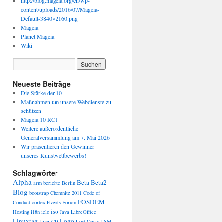
http://blog.mageia.org/en/wp-
content/uploads/2016/07/Mageia-
Default-3840×2160.png
Mageia
Planet Mageia
Wiki
Neueste Beiträge
Die Stärke der 10
Maßnahmen um unsere Webdienste zu
schützen
Mageia 10 RC1
Weitere außerordentliche
Generalversammlung am 7. Mai 2026
Wir präsentieren den Gewinner
unseres Kunstwettbewerbs!
Schlagwörter
Alpha
Beta
Beta2
arm
berichte
Berlin
Blog
bootstrap
Chemnitz 2011
Code of
FOSDEM
Conduct
cortex
Events
Forum
iso
Hosting
i18n
ielo
Java
LibreOffice
Linuxtag
Logo
Live-CD
Lost Oasis
LSM