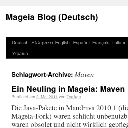
Mageia Blog (Deutsch)
Deutsch
Ελληνικά
English
Español
Français
Italiano
Україна
Maven
Schlagwort-Archive:
Ein Neuling in Mageia: Maven
Publiziert am
2. Mai 2011
von
TeaAge
Die Java-Pakete in Mandriva 2010.1 (di
Mageia-Fork) waren schlicht unbenutzba
waren obsolet und nicht wirklich gepfle