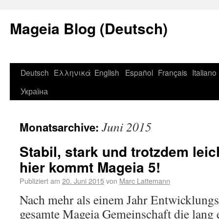
Mageia Blog (Deutsch)
Deutsch
Ελληνικά
English
Español
Français
Italiano
Україна
Juni 2015
Monatsarchive:
Stabil, stark und trotzdem leic
hier kommt Mageia 5!
Publiziert am
20. Juni 2015
von
Marc Lattemann
Nach mehr als einem Jahr Entwicklungsze
gesamte Mageia Gemeinschaft die lang 