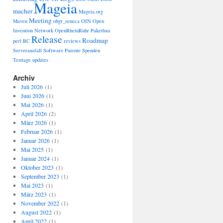
Mageia
macher
Mageia.org
Meeting
Maven
obgr_seneca
OIN
Open
Invention Network
OpenRheinRuhr
Paketbau
Release
Roadmap
perl
RC
reviews
Serverausfall
Software Patente
Spenden
Testtage
updates
Archiv
Juli 2026
(1)
Juni 2026
(1)
Mai 2026
(1)
April 2026
(2)
März 2026
(1)
Februar 2026
(1)
Januar 2026
(1)
Mai 2025
(1)
Januar 2024
(1)
Oktober 2023
(1)
September 2023
(1)
Mai 2023
(1)
März 2023
(1)
November 2022
(1)
August 2022
(1)
April 2022
(1)