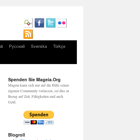
nă
Русский
Svenska
Türkçe
Spenden Sie Mageia.Org
Mageia kann sich nur auf die Hilfe seiner
eigenen Community verlassen, sei dies in
Bezug auf Zeit, Fähigkeiten und auch
Geld.
Blogroll