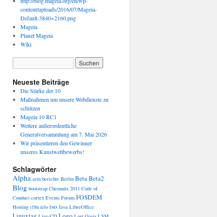
http://blog.mageia.org/en/wp-
content/uploads/2016/07/Mageia-
Default-3840×2160.png
Mageia
Planet Mageia
Wiki
Neueste Beiträge
Die Stärke der 10
Maßnahmen um unsere Webdienste zu
schützen
Mageia 10 RC1
Weitere außerordentliche
Generalversammlung am 7. Mai 2026
Wir präsentieren den Gewinner
unseres Kunstwettbewerbs!
Schlagwörter
Alpha
Beta
Beta2
arm
berichte
Berlin
Blog
bootstrap
Chemnitz 2011
Code of
FOSDEM
Conduct
cortex
Events
Forum
iso
Hosting
i18n
ielo
Java
LibreOffice
Linuxtag
Logo
Live-CD
Lost Oasis
LSM