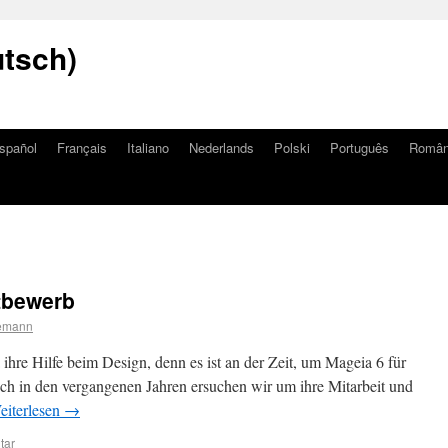
utsch)
spañol
Français
Italiano
Nederlands
Polski
Português
Româ
tbewerb
temann
hre Hilfe beim Design, denn es ist an der Zeit, um Mageia 6 für
ch in den vergangenen Jahren ersuchen wir um ihre Mitarbeit und
eiterlesen
→
tar