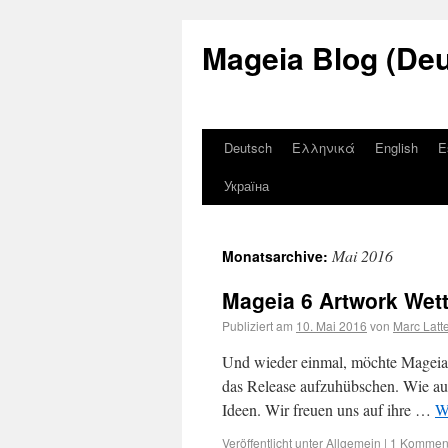
Mageia Blog (De
Deutsch
Ελληνικά
English
E
Україна
Mai 2016
Monatsarchive:
Mageia 6 Artwork Wet
Publiziert am
10. Mai 2016
von
Marc Lat
Und wieder einmal, möchte Mageia i
das Release aufzuhübschen. Wie au
Ideen. Wir freuen uns auf ihre …
W
Veröffentlicht unter
Allgemein
|
1 Kommen