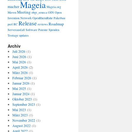
Mageia
macher
Mageia.org
Meeting
Maven
obgr_seneca
OIN
Open
Invention Network
OpenRheinRuhr
Paketbau
Release
Roadmap
perl
RC
reviews
Serverausfall
Software Patente
Spenden
Testtage
updates
Archiv
Juli 2026
(1)
Juni 2026
(1)
Mai 2026
(1)
April 2026
(2)
März 2026
(1)
Februar 2026
(1)
Januar 2026
(1)
Mai 2025
(1)
Januar 2024
(1)
Oktober 2023
(1)
September 2023
(1)
Mai 2023
(1)
März 2023
(1)
November 2022
(1)
August 2022
(1)
April 2022
(1)