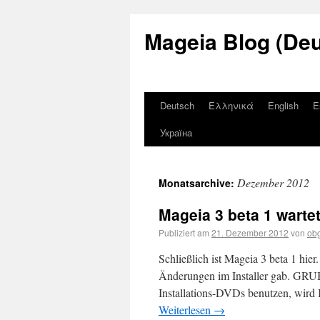
Mageia Blog (De
Deutsch
Ελληνικά
English
E
Україна
Dezember 2012
Monatsarchive:
Mageia 3 beta 1 wartet
Publiziert am
21. Dezember 2012
von
ob
Schließlich ist Mageia 3 beta 1 hier
Änderungen im Installer gab. GRUB
Installations-DVDs benutzen, wird 
Weiterlesen
→