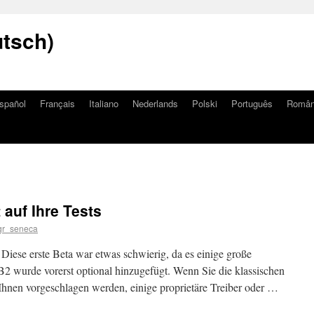
utsch)
spañol
Français
Italiano
Nederlands
Polski
Português
Româ
 auf Ihre Tests
gr_seneca
. Diese erste Beta war etwas schwierig, da es einige große
2 wurde vorerst optional hinzugefügt. Wenn Sie die klassischen
Ihnen vorgeschlagen werden, einige proprietäre Treiber oder …