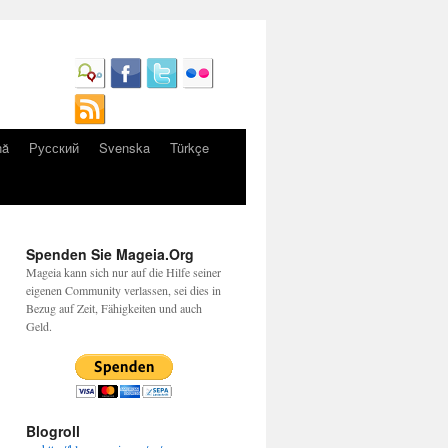
nă
Русский
Svenska
Türkçe
Spenden Sie Mageia.Org
Mageia kann sich nur auf die Hilfe seiner
eigenen Community verlassen, sei dies in
Bezug auf Zeit, Fähigkeiten und auch
Geld.
Blogroll