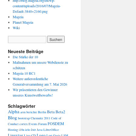
http://blog.mageia.org/en/wp-
content/uploads/2016/07/Mageia-
Default-3840×2160.png
Mageia
Planet Mageia
Wiki
Neueste Beiträge
Die Stärke der 10
Maßnahmen um unsere Webdienste zu
schützen
Mageia 10 RC1
Weitere außerordentliche
Generalversammlung am 7. Mai 2026
Wir präsentieren den Gewinner
unseres Kunstwettbewerbs!
Schlagwörter
Alpha
Beta
Beta2
arm
berichte
Berlin
Blog
bootstrap
Chemnitz 2011
Code of
FOSDEM
Conduct
cortex
Events
Forum
iso
Hosting
i18n
ielo
Java
LibreOffice
Linuxtag
Logo
Live-CD
Lost Oasis
LSM