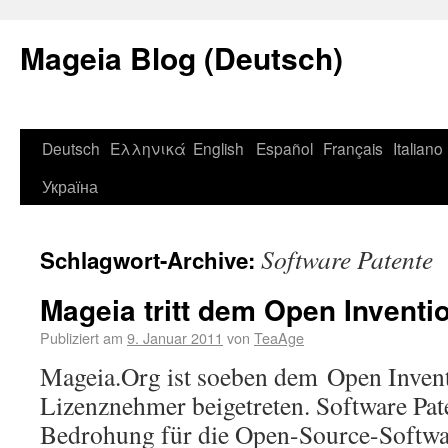
Mageia Blog (Deutsch)
Deutsch
Ελληνικά
English
Español
Français
Italiano
Україна
Software Patente
Schlagwort-Archive:
Mageia tritt dem Open Inventi
Publiziert am
9. Januar 2011
von
TeaAge
Mageia.Org ist soeben dem Open Invent
Lizenznehmer beigetreten. Software Pate
Bedrohung für die Open-Source-Softw