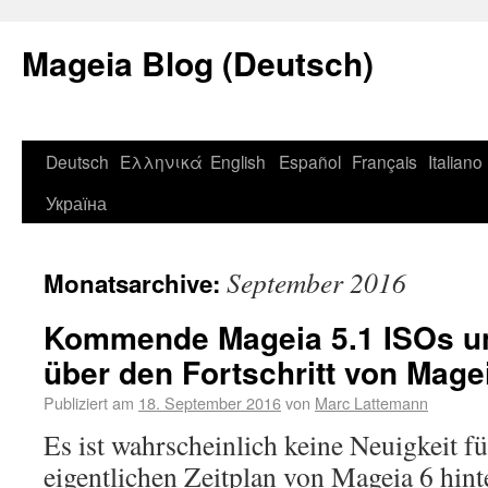
Mageia Blog (Deutsch)
Deutsch
Ελληνικά
English
Español
Français
Italiano
Україна
September 2016
Monatsarchive:
Kommende Mageia 5.1 ISOs u
über den Fortschritt von Mage
Publiziert am
18. September 2016
von
Marc Lattemann
Es ist wahrscheinlich keine Neuigkeit fü
eigentlichen Zeitplan von Mageia 6 hint