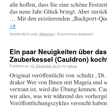
alle hoffen, dass Sie eine schöne Festze
das neue Jahr Glück bringt. Aber zurück
… Mit den existierenden „Backport-Q
→
Veröffentlicht unter
Allgemein
|
Kommentare deaktiviert
Ein paar Neuigkeiten über das
Zauberkessel (Cauldron) koch
Publiziert am
15. Dezember 2015
von
psyca
Original veröffentlicht von schultz , D
draker Wer von Ihnen mit Mageia und s
vertraut ist, wird die Übung kennen. Cau
wir alles, was wir während des vorherg
Veröffentlichungszyklus versucht haben