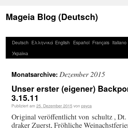
Mageia Blog (Deutsch)
Deutsch
Ελληνικά
English
Español
Français
Italiano
Україна
Dezember 2015
Monatsarchive:
Unser erster (eigener) Backpo
3.15.11
Publiziert am
25. Dezember 2015
von
psyca
Original veröffentlicht von schultz , D
draker Zuerst, Fröhliche Weinachstferi