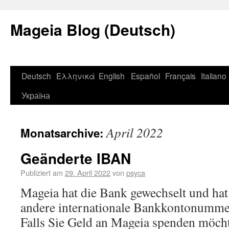
Mageia Blog (Deutsch)
Deutsch
Ελληνικά
English
Español
Français
Italiano
Україна
April 2022
Monatsarchive:
Geänderte IBAN
Publiziert am
29. April 2022
von
psyca
Mageia hat die Bank gewechselt und hat
andere internationale Bankkontonumme
Falls Sie Geld an Mageia spenden möch