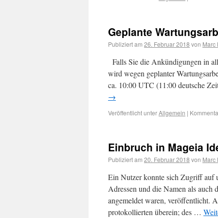
Geplante Wartungsarbe
Publiziert am
26. Februar 2018
von
Marc 
Falls Sie die Ankündigungen in all 
wird wegen geplanter Wartungsarbei
ca. 10:00 UTC (11:00 deutsche Zeit
→
Veröffentlicht unter
Allgemein
|
Kommentar
Einbruch in Mageia Id
Publiziert am
20. Februar 2018
von
Marc 
Ein Nutzer konnte sich Zugriff auf
Adressen und die Namen als auch di
angemeldet waren, veröffentlicht. A
protokollierten überein; des …
Weit