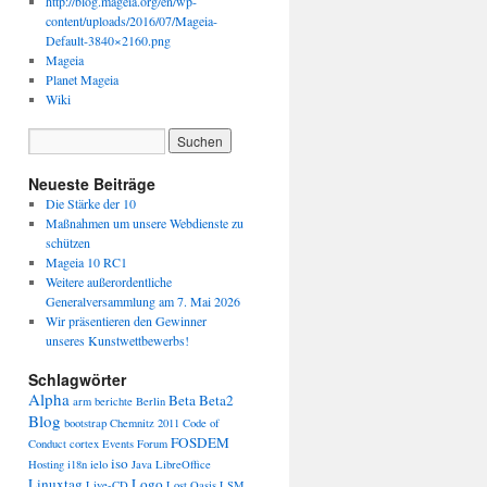
http://blog.mageia.org/en/wp-
content/uploads/2016/07/Mageia-
Default-3840×2160.png
Mageia
Planet Mageia
Wiki
Neueste Beiträge
Die Stärke der 10
Maßnahmen um unsere Webdienste zu
schützen
Mageia 10 RC1
Weitere außerordentliche
Generalversammlung am 7. Mai 2026
Wir präsentieren den Gewinner
unseres Kunstwettbewerbs!
Schlagwörter
Alpha
Beta
Beta2
arm
berichte
Berlin
Blog
bootstrap
Chemnitz 2011
Code of
FOSDEM
Conduct
cortex
Events
Forum
iso
Hosting
i18n
ielo
Java
LibreOffice
Linuxtag
Logo
Live-CD
Lost Oasis
LSM