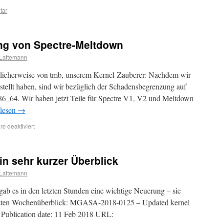
tar
ng von Spectre-Meltdown
Lattemann
licherweise von tmb, unserem Kernel-Zauberer: Nachdem wir
estellt haben, sind wir bezüglich der Schadensbegrenzung auf
86_64. Wir haben jetzt Teile für Spectre V1, V2 und Meltdown
rlesen
→
e deaktiviert
n sehr kurzer Überblick
Lattemann
 es in den letzten Stunden eine wichtige Neuerung – sie
letzten Wochenüberblick: MGASA-2018-0125 – Updated kernel
es Publication date: 11 Feb 2018 URL: