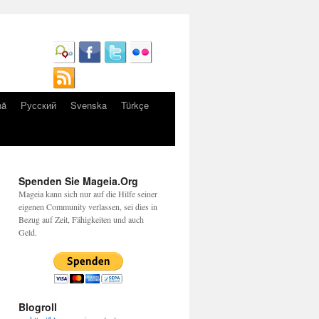
nă
Русский
Svenska
Türkçe
Spenden Sie Mageia.Org
Mageia kann sich nur auf die Hilfe seiner
eigenen Community verlassen, sei dies in
Bezug auf Zeit, Fähigkeiten und auch
Geld.
Blogroll