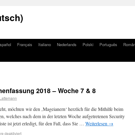
utsch)
spañol
Français
Italiano
Nederlands
Polski
Português
Româ
enfassung 2018 – Woche 7 & 8
Lattemann
ht, möchten wir den ‚Mageianern‘ herzlich für die Mithilfe beim
n, welches nach dem in der letzten Woche aufgetretenen Security
 ist jetzt erledigt, für den Fall, dass Sie …
Weiterlesen
→
e deaktiviert