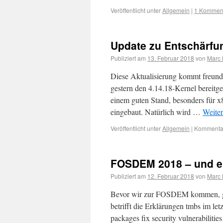
Veröffentlicht unter
Allgemein
|
1 Kommen
Update zu Entschärfu
Publiziert am
13. Februar 2018
von
Marc 
Diese Aktualisierung kommt freund
gestern den 4.14.18-Kernel bereitg
einem guten Stand, besonders für x
eingebaut. Natürlich wird …
Weite
Veröffentlicht unter
Allgemein
|
Kommentar
FOSDEM 2018 – und ei
Publiziert am
12. Februar 2018
von
Marc 
Bevor wir zur FOSDEM kommen, gab
betrifft die Erklärungen tmbs im 
packages fix security vulnerabiliti