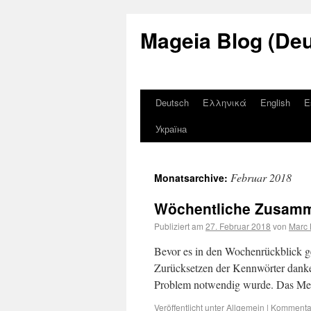
Mageia Blog (De
Deutsch
Ελληνικά
English
E
Україна
Februar 2018
Monatsarchive:
Wöchentliche Zusamm
Publiziert am
27. Februar 2018
von
Marc 
Bevor es in den Wochenrückblick ge
Zurücksetzen der Kennwörter danke
Problem notwendig wurde. Das Meiste
Veröffentlicht unter
Allgemein
|
Kommentar