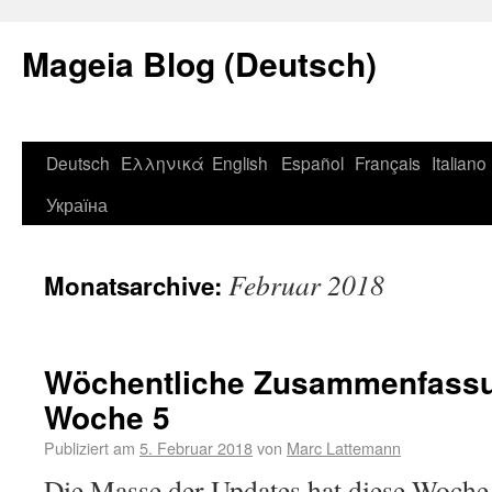
Mageia Blog (Deutsch)
Deutsch
Ελληνικά
English
Español
Français
Italiano
Україна
Februar 2018
Monatsarchive:
Wöchentliche Zusammenfassu
Woche 5
Publiziert am
5. Februar 2018
von
Marc Lattemann
Die Masse der Updates hat diese Woche